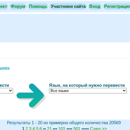
ект
Форум
Помощь
Участники сайта
Вход
Регистраци
umis
ести
Язык, на который нужно перевести
Результаты 1 - 20 из примерно общего количества 20569
1
2
3
4
5
6
••
21
•••
101
••••
501
•••••
След
>>