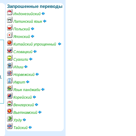
Запрошенные переводы
Индонезийский
Латинский язык
Польский
Японский
Китайский упрощенный
Словацкий
Суахили
Идиш
Норвежский
d.
Иврит
Язык панджаби
Корейский
Венгерский
Вьетнамский
Урду
Тайский