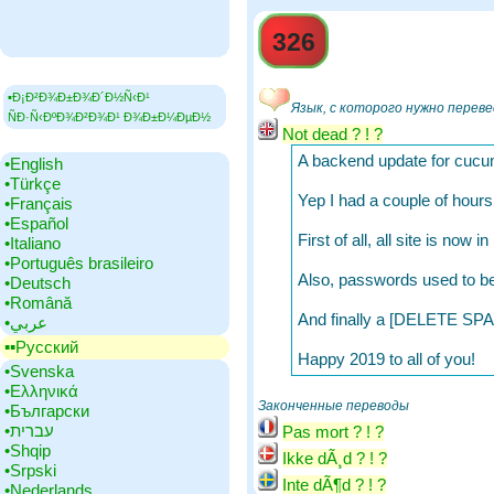
326
▪Ð¡Ð²Ð¾Ð±Ð¾Ð´Ð½Ñ‹Ð¹
Язык, с которого нужно перев
ÑÐ·Ñ‹ÐºÐ¾Ð²Ð¾Ð¹ Ð¾Ð±Ð¼ÐµÐ½
Not dead ? ! ?
A backend update for cucu
•‎English
•‎Türkçe
Yep I had a couple of hours
•‎Français
•‎Español
First of all, all site is now
•‎Italiano
•‎Português brasileiro
Also, passwords used to be
•‎Deutsch
•‎Română
And finally a [DELETE SP
•‎عربي
▪▪‎Русский
Happy 2019 to all of you!
•‎Svenska
•‎Ελληνικά
Законченные переводы
•‎Български
•‎עברית
Pas mort ? ! ?
•‎Shqip
Ikke dÃ¸d ? ! ?
•‎Srpski
Inte dÃ¶d ? ! ?
•‎Nederlands