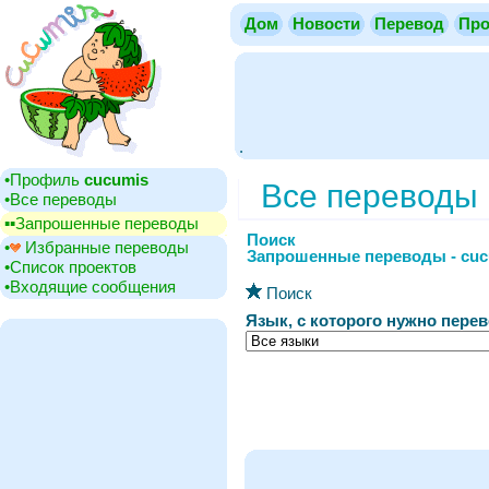
Дом
Новости
Перевод
Про
.
•‎Профиль
cucumis
Все переводы
•‎Все переводы
▪▪‎Запрошенные переводы
Поиск
•‎
Избранные переводы
Запрошенные переводы - cuc
•‎Cписок проектов
•‎Входящие сообщения
Поиск
Язык, с которого нужно перев