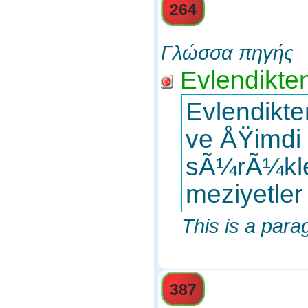
264
Γλώσσα πηγής
Evlendikte
Evlendikt
ve ÅŸimdi
sÃ¼rÃ¼kle
meziyetler
This is a para
387