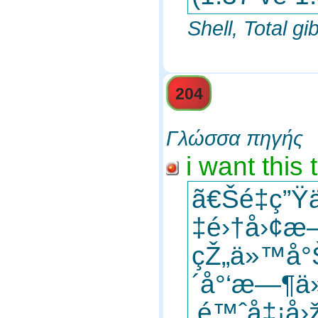
Shell, Total gi
204
Γλώσσα πηγής
i want this 
ã€Šé‡ç”
‡é›†å›¢æ
çŽ„ä»™å°Š
´å°‘æ—¶ä»
‚é™ˆå‡¡å›