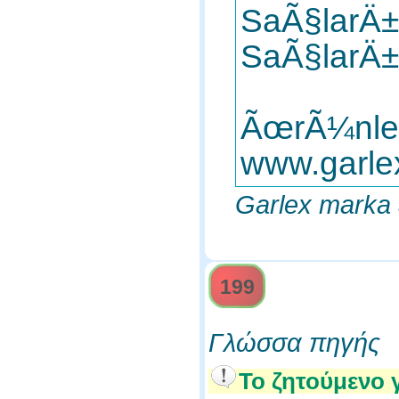
SaÃ§larÄ
SaÃ§larÄ
ÃœrÃ¼nleri
www.garle
Garlex marka
199
Γλώσσα πηγής
Το ζητούμενο 