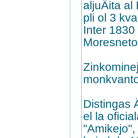
aljuÄita a
pli ol 3 kv
Inter 1830 
Moresneto
Zinkominejo
monkvanto 
Distingas Ä
el la ofic
"Amikejo",