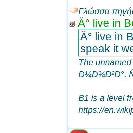
Γλώσσα πηγή
Ä° live in 
Ä° live in
speak it we
The unnamed 
Ð¼Ð¾Ð²Ð°, Ñ
B1 is a level
https://en.w