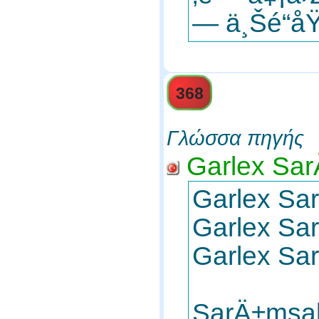
— ä¸Šé“åŸ
368
Γλώσσα πηγής
Garlex Sa
Garlex S
Garlex S
Garlex S
SarÄ±msa