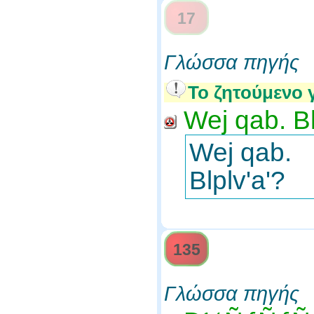
17
Γλώσσα πηγής
Το ζητούμενο 
Wej qab. Bl
Wej qab.
Blplv'a'?
135
Γλώσσα πηγής