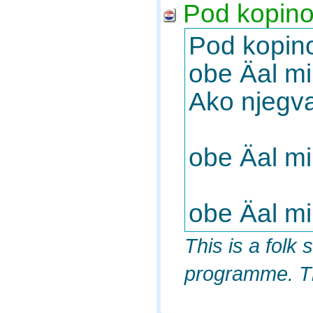
Pod kopin
Pod kopino
obe Äal mi
Ako njegva
obe Äal mi
obe Äal m
This is a folk
programme. The