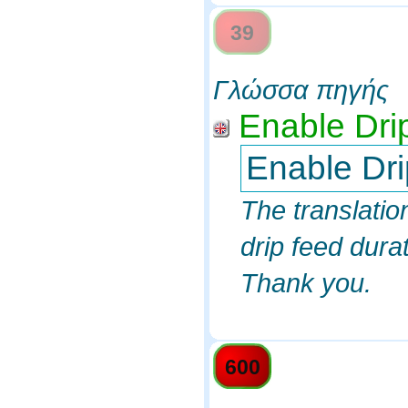
39
Γλώσσα πηγής
Enable Dri
Enable Dri
The translatio
drip feed durat
Thank you.
600