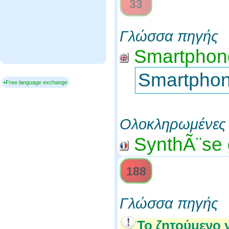
33
Γλώσσα πηγής
Smartphone
Smartphon
▪Free language exchange
Ολοκληρωμένες 
SynthÃ¨se 
188
Γλώσσα πηγής
Το ζητούμενο 