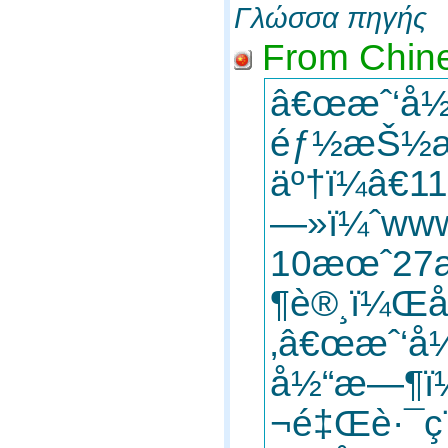
Γλώσσα πηγής
From Chine
â€œæˆ‘å½
éƒ½æŠ½æ
äº†ï¼â€
—»ï¼ˆwww
10æœˆ2
¶è®¸ï¼Œå²
‚â€œæˆ‘å½
å½“æ—¶ï¼
¬é‡Œè·¯ç¨