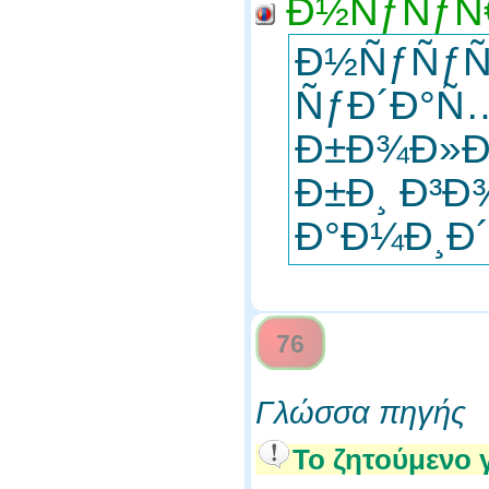
Ð½ÑƒÑƒÑ€
Ð½ÑƒÑƒÑ
ÑƒÐ´Ð°Ñ…
Ð±Ð¾Ð»
Ð±Ð¸ Ð³Ð
Ð°Ð¼Ð¸Ð´
76
Γλώσσα πηγής
Το ζητούμενο 