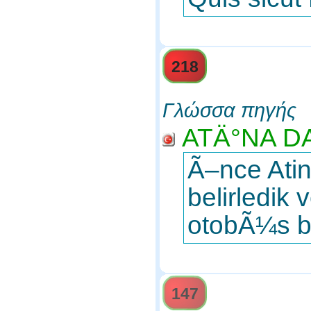
218
Γλώσσα πηγής
ATÄ°NA D
Ã–nce Ati
belirledi
otobÃ¼s b
147