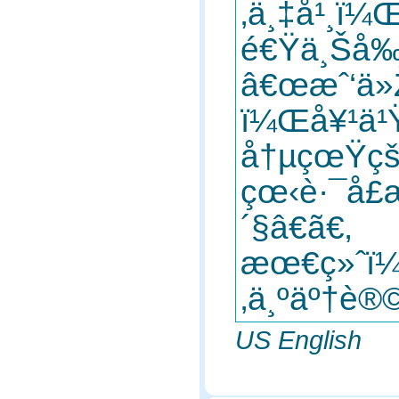
‚ä¸‡å¹¸ï¼
é€Ÿä¸Šå‰
â€œæˆ‘ä»
ï¼Œå¥¹ä¹
å†µçœŸçš„
çœ‹è·¯å
´§â€ã€‚
æœ€ç»ˆï¼
‚ä¸ºäº†è
US English