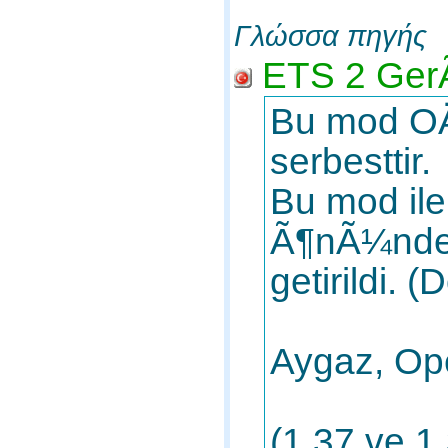
Γλώσσα πηγής
ETS 2 GerÃ
Bu mod OÄ
serbesttir.
Bu mod ile
Ã¶nÃ¼ndeki
getirildi.
Aygaz, Ope
(1.37 ve 1