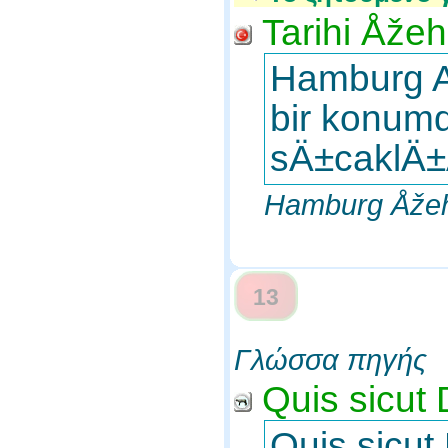
Tarihi Åže
Hamburg A
bir konum
sÄ±caklÄ±
Hamburg Åžeh
13
Γλώσσα πηγής
Quis sicut
Quis sicut