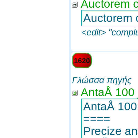
Auctorem c
Auctorem c
<edit> "compl
1620
Γλώσσα πηγής
AntaÅ­ 100 
AntaÅ­ 100 
====
Precize ant