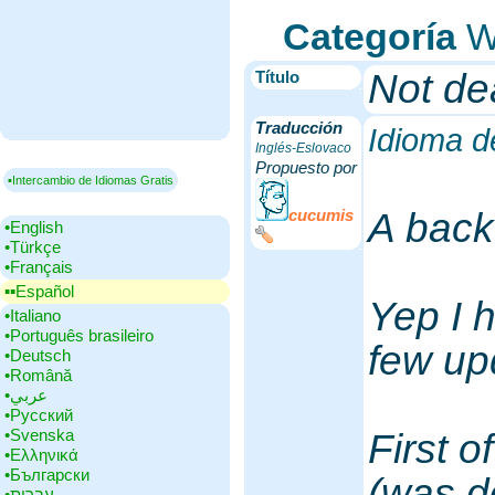
Categoría
We
Not de
Título
Traducción
Idioma d
Inglés-Eslovaco
Propuesto por
▪Intercambio de Idiomas Gratis
cucumis
A back
•‎English
•‎Türkçe
•‎Français
▪▪‎Español
Yep I 
•‎Italiano
•‎Português brasileiro
few upd
•‎Deutsch
•‎Română
•‎عربي
•‎Русский
•‎Svenska
First of
•‎Ελληνικά
•‎Български
(was d
•‎עברית