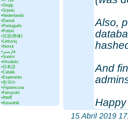
•‎Shqip
•‎Srpski
•‎Nederlands
Also, 
•‎Dansk
•‎Português
databa
•‎Polski
•‎汉语(简体)
•‎Lietuvių
hashed
•‎Norsk
•‎فارسی
•‎Suomi
•‎Hrvatski
And fi
•‎日本語
•‎Català
admins
•‎Esperanto
•‎한국어
•‎Українська
•‎Føroyskt
•‎नेपाली
Happy 
•‎Kiswahili
15 Abril 2019 17