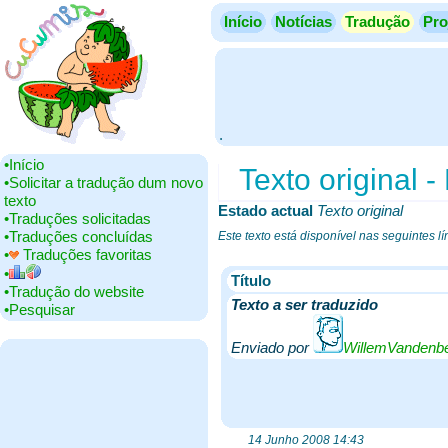
Início
Notícias
Tradução
Pro
.
•‎Início
Texto original -
•‎Solicitar a tradução dum novo
texto
Estado actual
‎
Texto original
•‎Traduções solicitadas
•‎Traduções concluídas
Este texto está disponível nas seguintes l
•‎
Traduções favoritas
•‎
Título
•‎Tradução do website
Texto a ser traduzido
•‎Pesquisar
Enviado por
WillemVandenb
14 Junho 2008 14:43