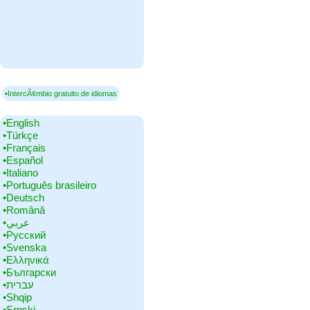
▪IntercÃ¢mbio gratuito de idiomas
•‎English
•‎Türkçe
•‎Français
•‎Español
•‎Italiano
•‎Português brasileiro
•‎Deutsch
•‎Română
•‎عربي
•‎Русский
•‎Svenska
•‎Ελληνικά
•‎Български
•‎עברית
•‎Shqip
•‎Srpski