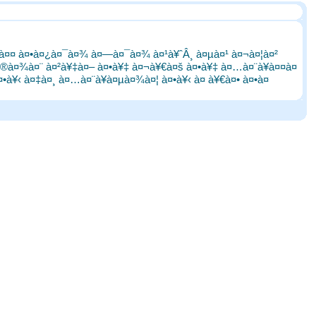
¿à¤¤ à¤•à¤¿à¤¯à¤¾ à¤—à¤¯à¤¾ à¤¹à¥ˆÂ¸ à¤µà¤¹ à¤¬à¤¦à¤²
à¤®à¤¾à¤¨ à¤²à¥‡à¤– à¤•à¥‡ à¤¬à¥€à¤š à¤•à¥‡ à¤…à¤¨à¥à¤¤à¤
¤•à¥‹ à¤‡à¤¸ à¤…à¤¨à¥à¤µà¤¾à¤¦ à¤•à¥‹ à¤ à¥€à¤• à¤•à¤