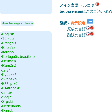
メイン言語
‎トルコ語
tugbasencan
はこの言語が読め
翻訳 -
表示設定
▪Free language exchange
原稿の言語
•‎English
翻訳の言語
•‎Türkçe
•‎Français
•‎Español
•‎Italiano
•‎Português brasileiro
•‎Deutsch
•‎Română
•‎عربي
•‎Русский
•‎Svenska
•‎Ελληνικά
•‎Български
•‎עברית
•‎Shqip
•‎Srpski
•‎Nederlands
•‎Dansk