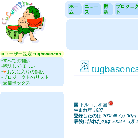
ホー
ニュー
翻
プロジェ
ム
ス
訳
ト
.
▪▪‎ユーザー設定
tugbasencan
•‎すべての翻訳
•‎翻訳してほしい
tugbasenc
•‎
お気に入りの翻訳
•‎プロジェクトのリスト
•‎受信ボックス
国
‎トルコ共和国
生まれ年
‎
1987
登録したのは
‎
2008年 4月 30日
最後に訪れたのは
‎
2008年 5月 1