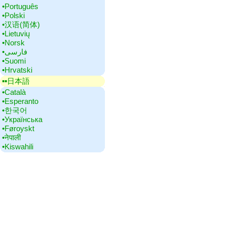
•‎Português
•‎Polski
•‎汉语(简体)
•‎Lietuvių
•‎Norsk
•‎فارسی
•‎Suomi
•‎Hrvatski
▪▪‎日本語
•‎Català
•‎Esperanto
•‎한국어
•‎Українська
•‎Føroyskt
•‎नेपाली
•‎Kiswahili