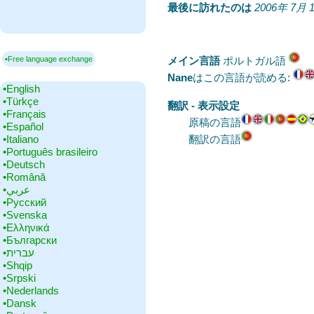
最後に訪れたのは
‎
2006年 7月 1
▪Free language exchange
メイン言語
‎ポルトガル語
Nane
はこの言語が読める:
•‎English
•‎Türkçe
翻訳 - 表示設定
•‎Français
原稿の言語
•‎Español
•‎Italiano
翻訳の言語
•‎Português brasileiro
•‎Deutsch
•‎Română
•‎عربي
•‎Русский
•‎Svenska
•‎Ελληνικά
•‎Български
•‎עברית
•‎Shqip
•‎Srpski
•‎Nederlands
•‎Dansk