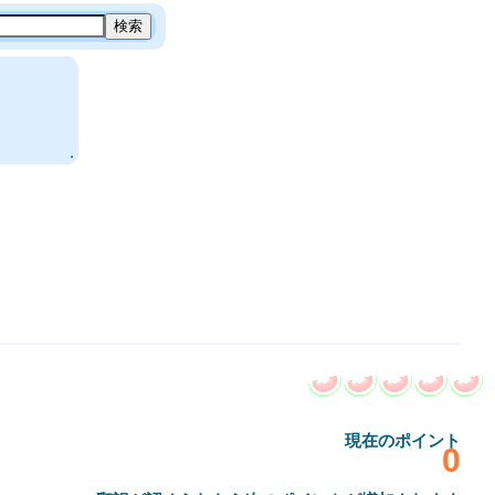
.
現在のポイント
‎0