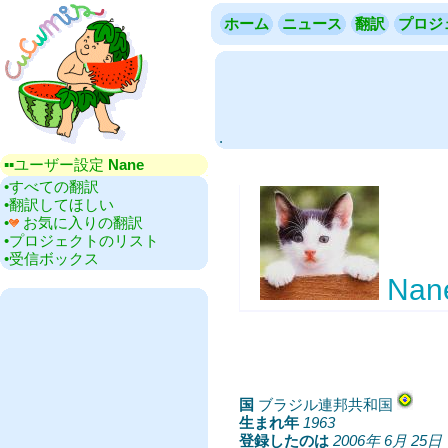
ホーム
ニュース
翻訳
プロジ
.
▪▪‎ユーザー設定
Nane
•‎すべての翻訳
•‎翻訳してほしい
•‎
お気に入りの翻訳
•‎プロジェクトのリスト
•‎受信ボックス
Nan
国
‎ブラジル連邦共和国
生まれ年
‎
1963
登録したのは
‎
2006年 6月 25日