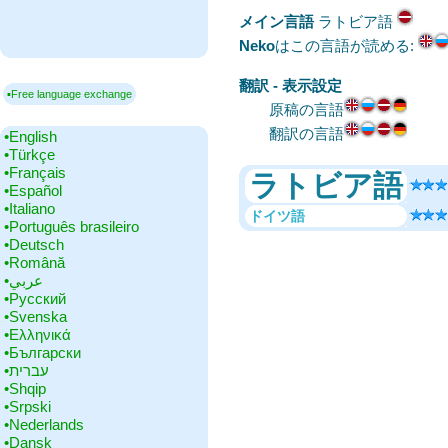
メイン言語
‎ラトビア語
Neko
はこの言語が読める:
翻訳 - 表示設定
▪Free language exchange
原稿の言語
翻訳の言語
•‎English
•‎Türkçe
•‎Français
ラトビア語
•‎Español
•‎Italiano
ドイツ語
•‎Português brasileiro
•‎Deutsch
•‎Română
•‎عربي
•‎Русский
•‎Svenska
•‎Ελληνικά
•‎Български
•‎עברית
•‎Shqip
•‎Srpski
•‎Nederlands
•‎Dansk