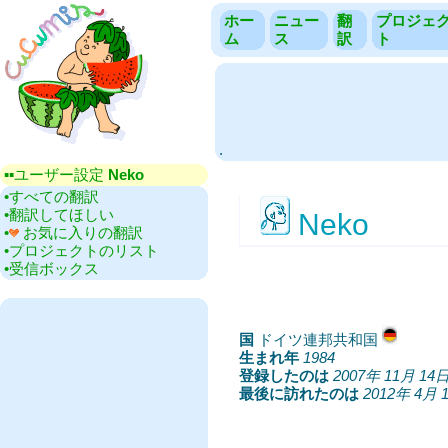
ホー
ニュー
翻
プロジェ
ム
ス
訳
ト
.
▪▪‎ユーザー設定
Neko
•‎すべての翻訳
•‎翻訳してほしい
Neko
•‎
お気に入りの翻訳
•‎プロジェクトのリスト
•‎受信ボックス
国
‎ドイツ連邦共和国
生まれ年
‎
1984
登録したのは
‎
2007年 11月 14
最後に訪れたのは
‎
2012年 4月 1