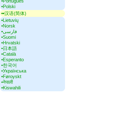
•‎Português
•‎Polski
▪▪‎汉语(简体)
•‎Lietuvių
•‎Norsk
•‎فارسی
•‎Suomi
•‎Hrvatski
•‎日本語
•‎Català
•‎Esperanto
•‎한국어
•‎Українська
•‎Føroyskt
•‎नेपाली
•‎Kiswahili