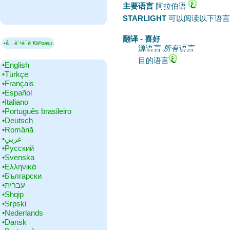
主要语言
‎阿拉伯语
STARLIGHT
可以阅读以下语言
翻译 - 喜好
▪å…è´¹è¯­è¨€äº¤æµ
源语言
所有语言
目的语言
•‎English
•‎Türkçe
•‎Français
•‎Español
•‎Italiano
•‎Português brasileiro
•‎Deutsch
•‎Română
•‎عربي
•‎Русский
•‎Svenska
•‎Ελληνικά
•‎Български
•‎עברית
•‎Shqip
•‎Srpski
•‎Nederlands
•‎Dansk