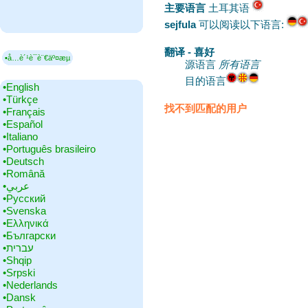
主要语言
‎土耳其语
sejfula
可以阅读以下语言:
翻译 - 喜好
▪å…è´¹è¯­è¨€äº¤æµ
源语言
所有语言
目的语言
•‎English
•‎Türkçe
找不到匹配的用户
•‎Français
•‎Español
•‎Italiano
•‎Português brasileiro
•‎Deutsch
•‎Română
•‎عربي
•‎Русский
•‎Svenska
•‎Ελληνικά
•‎Български
•‎עברית
•‎Shqip
•‎Srpski
•‎Nederlands
•‎Dansk