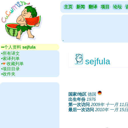
主页
新闻
翻译
项目
论坛
.
▪▪‎个人资料
sejfula
•‎所有译文
•‎索译列单
sejfula
•‎
收藏列单
•‎项目目录
•‎收件夹
国家/地区
‎德国
出生年份
‎
1976
第一次访问
‎
2009年 十一月 11
最后一次访问
‎
2010年 一月 15日 