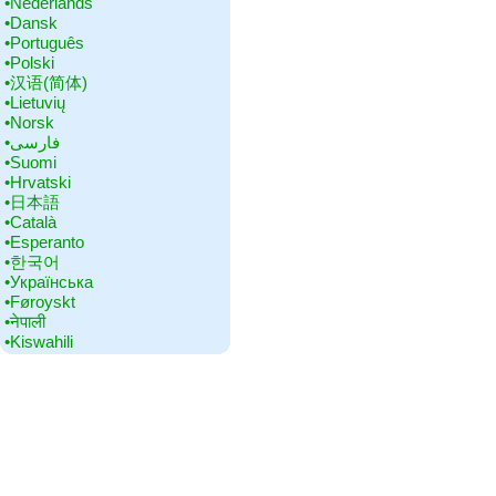
•‎Nederlands
•‎Dansk
•‎Português
•‎Polski
•‎汉语(简体)
•‎Lietuvių
•‎Norsk
•‎فارسی
•‎Suomi
•‎Hrvatski
•‎日本語
•‎Català
•‎Esperanto
•‎한국어
•‎Українська
•‎Føroyskt
•‎नेपाली
•‎Kiswahili