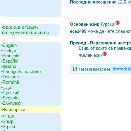
Последно посещение
‎
12 Яну
Основен език
‎Турски
▪Ð‘ÐµÐ·Ð¿Ð»Ð°Ñ‚ÐµÐ½
ece2495
може да чете следни
ÐµÐ·Ð¸ÐºÐ¾Ð² Ð¾Ð±Ð¼ÐµÐ½
Превод - Персонални настр
•‎English
Език, от който се превеж
•‎Türkçe
Желан език
•‎Français
•‎Español
•‎Italiano
Италиански
•‎Português brasileiro
•‎Deutsch
•‎Română
•‎عربي
•‎Русский
•‎Svenska
•‎Ελληνικά
▪▪‎Български
•‎עברית
•‎Shqip
•‎Srpski