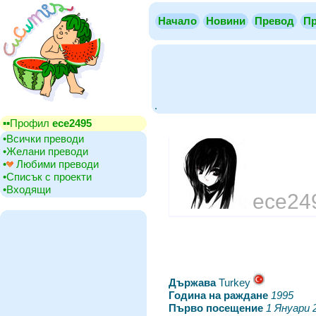
Начало
Новини
Превод
Пр
.
▪▪‎Профил
ece2495
•‎Всички преводи
•‎Желани преводи
•‎
Любими преводи
•‎Списък с проекти
•‎Входящи
ece24
Държава
‎Turkey
Година на раждане
‎
1995
Първо посещение
‎
1 Януари 