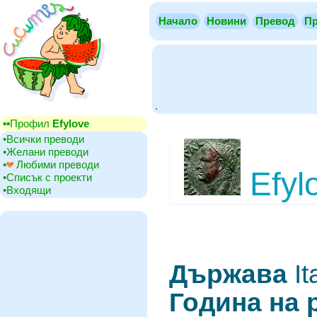
Начало
Новини
Превод
Пр
.
▪▪‎Профил
Efylove
•‎Всички преводи
•‎Желани преводи
•‎
Любими преводи
Efyl
•‎Списък с проекти
•‎Входящи
Държава
‎I
Година на 