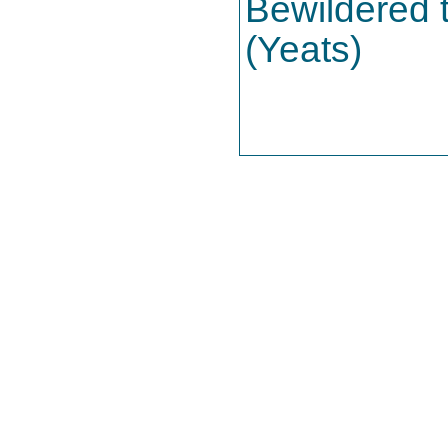
Bewildered t
(Yeats)