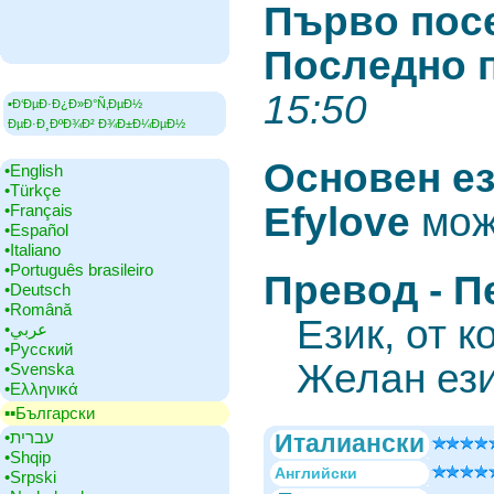
Първо пос
Последно 
15:50
▪Ð‘ÐµÐ·Ð¿Ð»Ð°Ñ‚ÐµÐ½
ÐµÐ·Ð¸ÐºÐ¾Ð² Ð¾Ð±Ð¼ÐµÐ½
Основен е
•‎English
•‎Türkçe
Efylove
мож
•‎Français
•‎Español
•‎Italiano
•‎Português brasileiro
Превод - П
•‎Deutsch
•‎Română
Език, от 
•‎عربي
•‎Русский
Желан ез
•‎Svenska
•‎Ελληνικά
▪▪‎Български
•‎עברית
Италиански
•‎Shqip
Английски
•‎Srpski