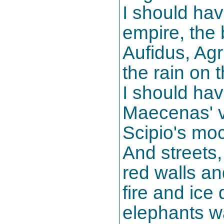
I should ha
empire, the 
Aufidus, Ag
the rain on 
I should hav
Maecenas' vo
Scipio's mo
And streets,
red walls an
fire and ice
elephants w