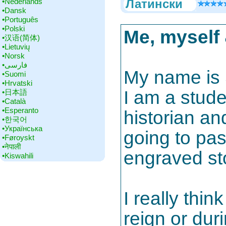
•‎Nederlands
Латински
•‎Dansk
•‎Português
•‎Polski
Me, myself 
•‎汉语(简体)
•‎Lietuvių
•‎Norsk
•‎فارسی
My name is 
•‎Suomi
•‎Hrvatski
I am a stude
•‎日本語
•‎Català
•‎Esperanto
historian an
•‎한국어
•‎Українська
going to pas
•‎Føroyskt
•‎नेपाली
engraved st
•‎Kiswahili
I really thi
reign or dur