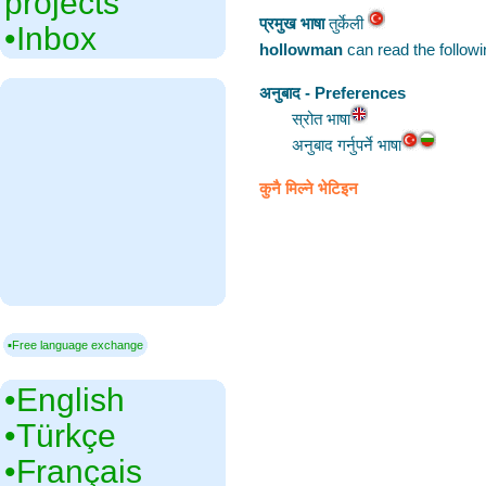
projects
प्रमुख भाषा
‎तुर्केली
•‎Inbox
hollowman
can read the follow
अनुबाद - Preferences
स्रोत भाषा
अनुबाद गर्नुपर्ने भाषा
कुनै मिल्ने भेटिइन
▪Free language exchange
•‎English
•‎Türkçe
•‎Français