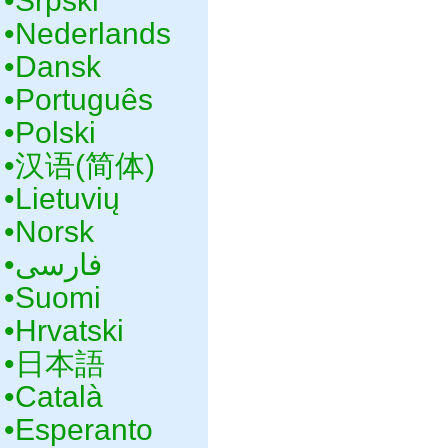
•‎Srpski
•‎Nederlands
•‎Dansk
•‎Português
•‎Polski
•‎汉语(简体)
•‎Lietuvių
•‎Norsk
•‎فارسی
•‎Suomi
•‎Hrvatski
•‎日本語
•‎Català
•‎Esperanto