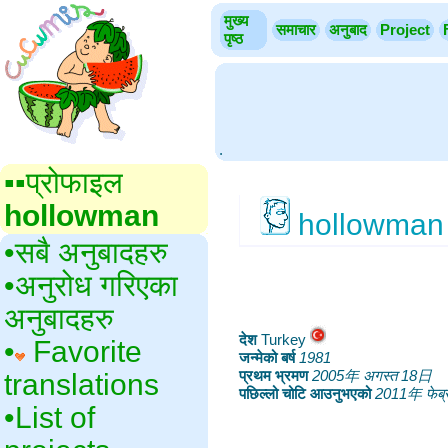
मुख्य
समाचार
अनुबाद
Project
पृष्ठ
.
▪▪‎प्रोफाइल
hollowman
hollowman
•‎सबै अनुबादहरु
•‎अनुरोध गरिएका
अनुबादहरु
देश
‎Turkey
•‎
Favorite
जन्मेको बर्ष
‎
1981
प्रथम भ्रमण
‎
2005年 अगस्त 18日
translations
पछिल्लो चोटि आउनुभएको
‎
2011年 फेब्
•‎List of