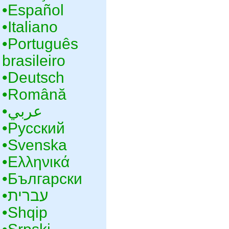
•‎Español
•‎Italiano
•‎Português
brasileiro
•‎Deutsch
•‎Română
•‎عربي
•‎Русский
•‎Svenska
•‎Ελληνικά
•‎Български
•‎עברית
•‎Shqip