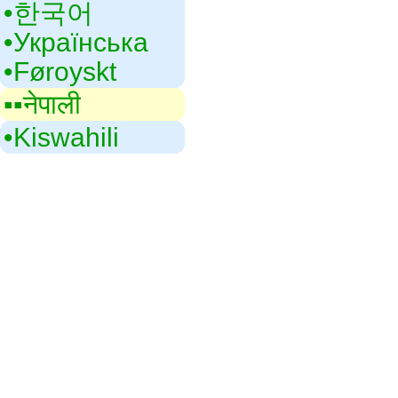
•‎한국어
•‎Українська
•‎Føroyskt
▪▪‎नेपाली
•‎Kiswahili