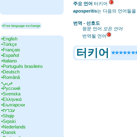
주요 언어
‎터키어
aposperitis
는 다음의 언어들을
번역 - 선호도
▪Free language exchange
원문 언어
모든 언어
번역될 언어
•‎English
•‎Türkçe
터키어
•‎Français
•‎Español
•‎Italiano
•‎Português brasileiro
•‎Deutsch
•‎Română
•‎عربي
•‎Русский
•‎Svenska
•‎Ελληνικά
•‎Български
•‎עברית
•‎Shqip
•‎Srpski
•‎Nederlands
•‎Dansk