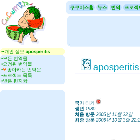
쿠쿠미스홈
뉴스
번역
프로젝
.
▪▪‎개인 정보
aposperitis
•‎모든 번역물
•‎요청된 번역물
aposperitis
•‎
좋아하는 번역문
•‎프로젝트 목록
•‎받은 편지함
국가
‎터키
생년
‎
1980
처음 방문
‎
2005년 11월 22일
최종 방문
‎
2006년 10월 3일 22:1