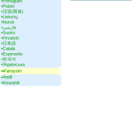
•‎Português
•‎Polski
•‎汉语(简体)
•‎Lietuvių
•‎Norsk
•‎فارسی
•‎Suomi
•‎Hrvatski
•‎日本語
•‎Català
•‎Esperanto
•‎한국어
•‎Українська
▪▪‎Føroyskt
•‎नेपाली
•‎Kiswahili