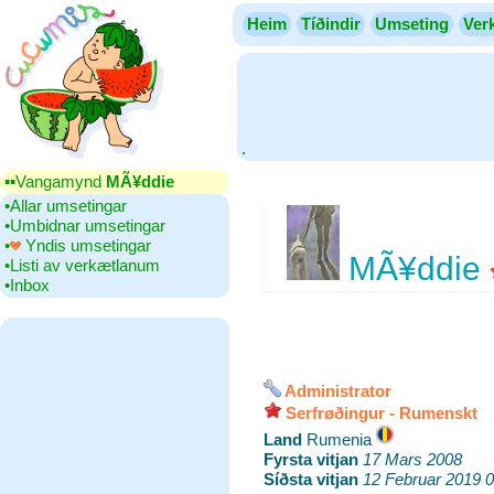
Heim
Tíðindir
Umseting
Ver
.
▪▪‎Vangamynd
MÃ¥ddie
•‎Allar umsetingar
•‎Umbidnar umsetingar
•‎
Yndis umsetingar
MÃ¥ddie
•‎Listi av verkætlanum
•‎Inbox
Administrator
Serfrøðingur - Rumenskt
Land
‎Rumenia
Fyrsta vitjan
‎
17 Mars 2008
Síðsta vitjan
‎
12 Februar 2019 0