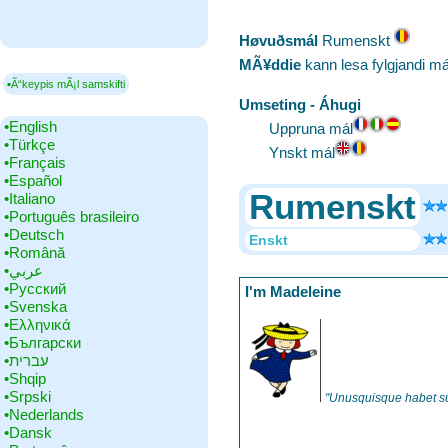
Høvuðsmál
‎Rumenskt
MÃ¥ddie
kann lesa fylgjandi má
▪Ã“keypis mÃ¡l samskifti
Umseting - Áhugi
•‎English
Uppruna mál
•‎Türkçe
Ynskt mál
•‎Français
•‎Español
Rumenskt
•‎Italiano
•‎Português brasileiro
•‎Deutsch
Enskt
•‎Română
•‎عربي
•‎Русский
I'm Madeleine
•‎Svenska
•‎Ελληνικά
•‎Български
•‎עברית
•‎Shqip
•‎Srpski
"Unusquisque habet s
•‎Nederlands
•‎Dansk