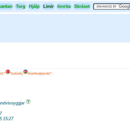
kætlan
Torg
Hjálp
Limir
Innrita
Skráset
il "
Turkiskt,
Aserbadjanskt".
ndvisoyggjar
7
5 15:27