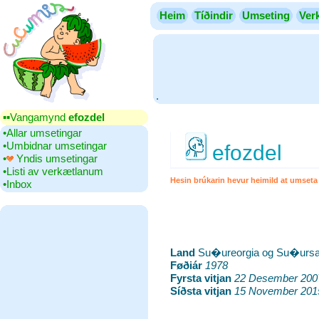
Heim
Tíðindir
Umseting
Ver
.
▪▪‎Vangamynd
efozdel
•‎Allar umsetingar
•‎Umbidnar umsetingar
efozdel
•‎
Yndis umsetingar
•‎Listi av verkætlanum
Hesin brúkarin hevur heimild at umseta t
•‎Inbox
Land
‎Su�ureorgia og Su�ursa
Føðiár
‎
1978
Fyrsta vitjan
‎
22 Desember 200
Síðsta vitjan
‎
15 November 201