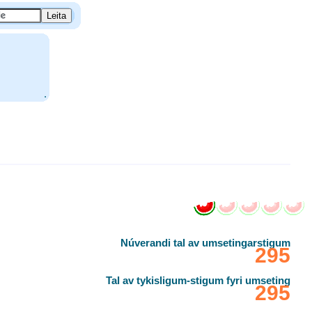
.
Núverandi tal av umsetingarstigum
‎295
Tal av tykisligum-stigum fyri umseting
‎295