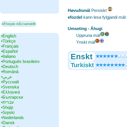
Høvuðsmál
‎Persiskt
efozdel
kann lesa fylgjandi mál
▪Ã“keypis mÃ¡l samskifti
Umseting - Áhugi
Uppruna mál
•‎English
•‎Türkçe
Ynskt mál
•‎Français
•‎Español
Enskt
•‎Italiano
•‎Português brasileiro
Turkiskt
•‎Deutsch
•‎Română
•‎عربي
•‎Русский
•‎Svenska
•‎Ελληνικά
•‎Български
•‎עברית
•‎Shqip
•‎Srpski
•‎Nederlands
•‎Dansk