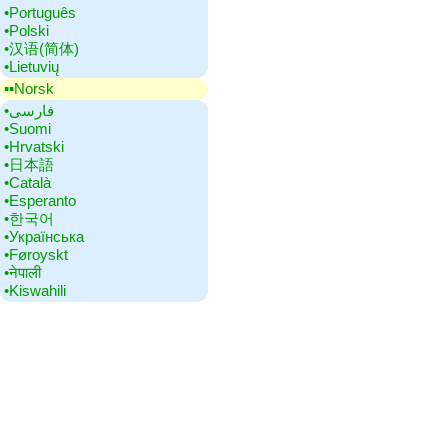
•‎Português
•‎Polski
•‎汉语(简体)
•‎Lietuvių
▪▪‎Norsk
•‎فارسی
•‎Suomi
•‎Hrvatski
•‎日本語
•‎Català
•‎Esperanto
•‎한국어
•‎Українська
•‎Føroyskt
•‎नेपाली
•‎Kiswahili