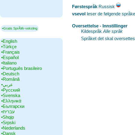
Førstespråk
‎Russisk
vsevol
leser de følgende språk
Oversettelse - Innstillinger
▪Gratis SprÃ¥k-veksling
Kildespråk
Alle språk
Språket det skal oversettes 
•‎English
•‎Türkçe
•‎Français
•‎Español
•‎Italiano
•‎Português brasileiro
•‎Deutsch
•‎Română
•‎عربي
•‎Русский
•‎Svenska
•‎Ελληνικά
•‎Български
•‎עברית
•‎Shqip
•‎Srpski
•‎Nederlands
•‎Dansk