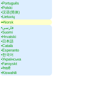
•‎Português
•‎Polski
•‎汉语(简体)
•‎Lietuvių
▪▪‎Norsk
•‎فارسی
•‎Suomi
•‎Hrvatski
•‎日本語
•‎Català
•‎Esperanto
•‎한국어
•‎Українська
•‎Føroyskt
•‎नेपाली
•‎Kiswahili