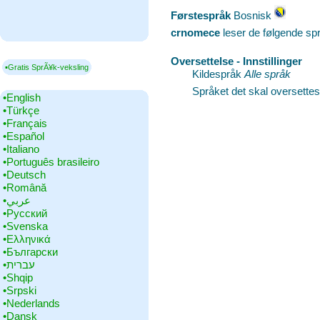
Førstespråk
‎Bosnisk
crnomece
leser de følgende sp
Oversettelse - Innstillinger
▪Gratis SprÃ¥k-veksling
Kildespråk
Alle språk
Språket det skal oversettes 
•‎English
•‎Türkçe
•‎Français
•‎Español
•‎Italiano
•‎Português brasileiro
•‎Deutsch
•‎Română
•‎عربي
•‎Русский
•‎Svenska
•‎Ελληνικά
•‎Български
•‎עברית
•‎Shqip
•‎Srpski
•‎Nederlands
•‎Dansk