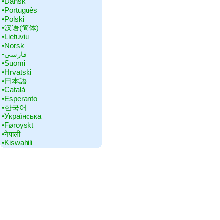
•‎Dansk
•‎Português
•‎Polski
•‎汉语(简体)
•‎Lietuvių
•‎Norsk
•‎فارسی
•‎Suomi
•‎Hrvatski
•‎日本語
•‎Català
•‎Esperanto
•‎한국어
•‎Українська
•‎Føroyskt
•‎नेपाली
•‎Kiswahili