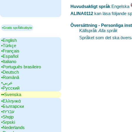
Huvudsakligt språk
‎Engelska
ALINA0112
kan läsa följande s
Översättning - Personliga inst
▪Gratis sprÃ¥kutbyte
Källspråk
Alla språk
Språket som det ska översät
•‎English
•‎Türkçe
•‎Français
•‎Español
•‎Italiano
•‎Português brasileiro
•‎Deutsch
•‎Română
•‎عربي
•‎Русский
▪▪‎Svenska
•‎Ελληνικά
•‎Български
•‎עברית
•‎Shqip
•‎Srpski
•‎Nederlands