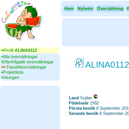
Hem
Nyheter
Översättning
.
▪▪‎Profil
ALINA0112
•‎Alla översättningar
•‎Efterfrågade översättningar
ALINA011
•‎
Favoritöversättningar
•‎Projektlista
•‎Inkorgen
Land
‎Sudan
Födelseår
‎
1992
Första besök
‎
8 September 201
Senaste besök
‎
8 September 20