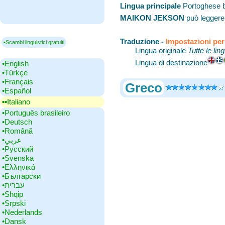
Lingua principale
‎Portoghese 
MAIKON JEKSON
può leggere 
Traduzione -
Impostazioni pe
▪Scambi linguistici gratuiti
Lingua originale
Tutte le lin
Lingua di destinazione
•‎English
•‎Türkçe
•‎Français
Greco
•‎Español
▪▪‎Italiano
•‎Português brasileiro
•‎Deutsch
•‎Română
•‎عربي
•‎Русский
•‎Svenska
•‎Ελληνικά
•‎Български
•‎עברית
•‎Shqip
•‎Srpski
•‎Nederlands
•‎Dansk