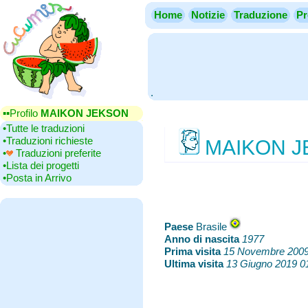
Home
Notizie
Traduzione
Pr
.
▪▪‎Profilo
MAIKON JEKSON
•‎Tutte le traduzioni
•‎Traduzioni richieste
MAIKON J
•‎
Traduzioni preferite
•‎Lista dei progetti
•‎Posta in Arrivo
Paese
‎Brasile
Anno di nascita
‎
1977
Prima visita
‎
15 Novembre 200
Ultima visita
‎
13 Giugno 2019 0