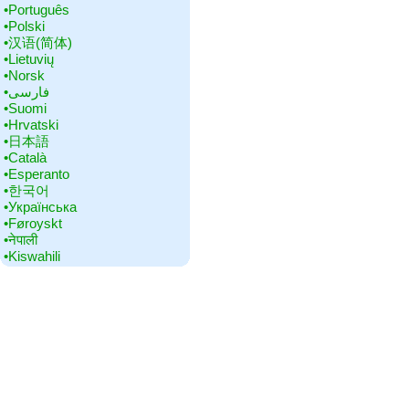
•‎Português
•‎Polski
•‎汉语(简体)
•‎Lietuvių
•‎Norsk
•‎فارسی
•‎Suomi
•‎Hrvatski
•‎日本語
•‎Català
•‎Esperanto
•‎한국어
•‎Українська
•‎Føroyskt
•‎नेपाली
•‎Kiswahili