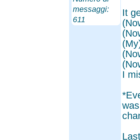
messaggi:
It g
611
(Now
(Now
(My
(Now
(Now
I mi
*Eve
was 
cha
Last