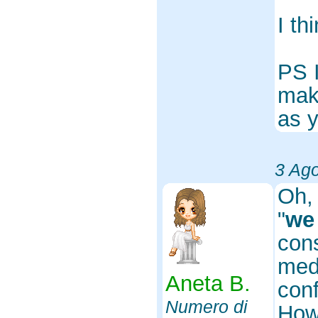
I th
PS I
make
as y
3 Ag
Oh,
"
we
cons
meda
Aneta B.
conf
Numero di
Howe