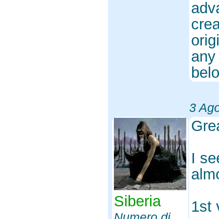
adva
cre
orig
any 
belo
3 Ag
Gre
I se
almo
Siberia
1st 
Numero di