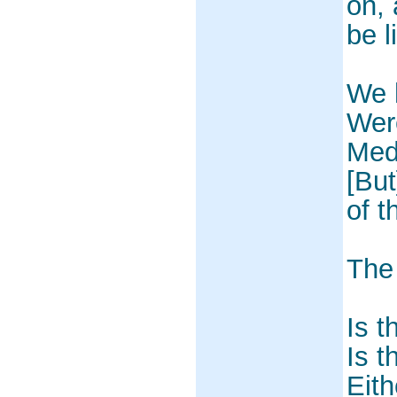
on, 
be l
We h
Were
Med
[But
of t
The
Is t
Is t
Eit