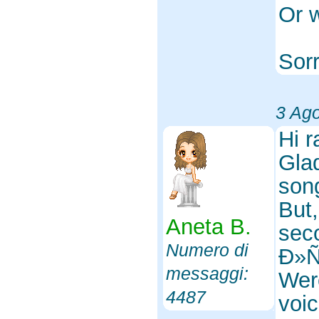
Or w
Sorr
3 Ag
Hi 
Glad
song
But,
Aneta B.
sec
Numero di
Ð»Ñ
messaggi:
Were
4487
voic