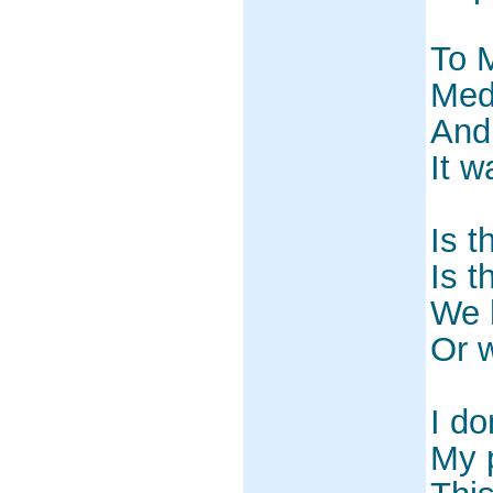
To 
Med
And
It w
Is t
Is t
We 
Or 
I d
My p