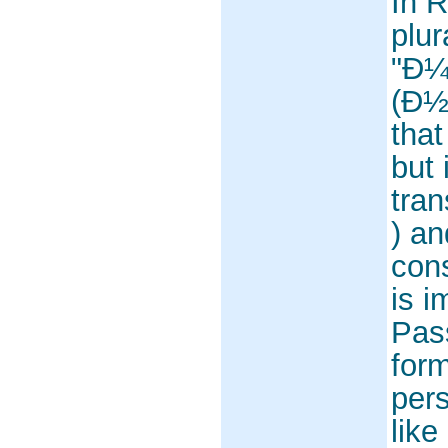
In R
plur
"Ð¼
(Ð½
that
but 
tran
) an
cons
is i
Pas
form
pers
like