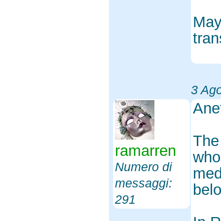
May
tran
3 Ag
Ane
The 
ramarren
whol
Numero di
meda
messaggi:
bel
291