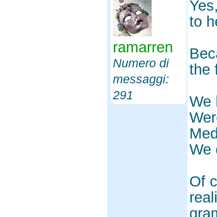
Yes
to h
ramarren
Bec
Numero di
the 
messaggi:
291
We 
Were
Med
We d
Of c
real
gram