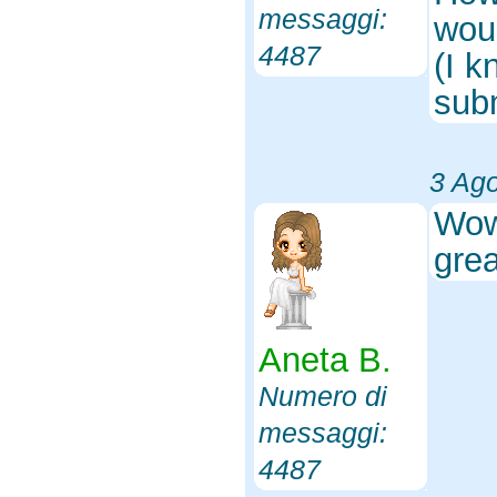
messaggi:
woul
4487
(I k
subm
3 Ag
Wow,
grea
Aneta B.
Numero di
messaggi:
4487