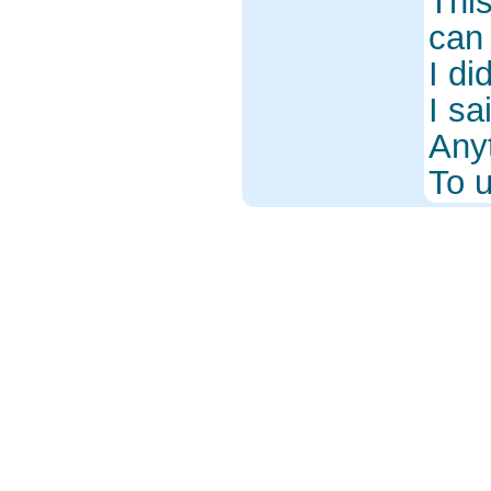
This
can 
I di
I sa
Any
To 