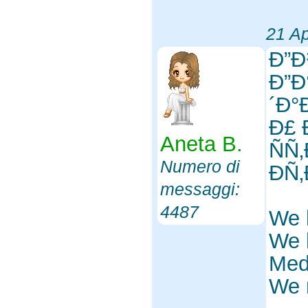
21 Ap
Ð”Ð
Ð”Ð
´Ð°
Ð£ 
Aneta B.
ÑÑ
Numero di
Ð­Ñ
messaggi:
4487
We 
We 
Med
We 