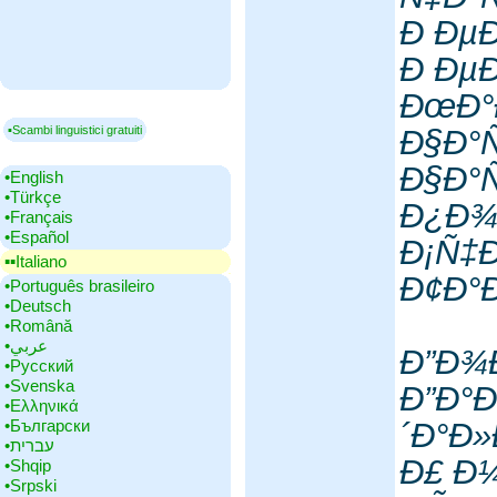
Ð ÐµÐ
Ð Ðµ
ÐœÐ°
▪Scambi linguistici gratuiti
Ð§Ð°
Ð§Ð°Ñ
•‎English
•‎Türkçe
Ð¿Ð¾
•‎Français
•‎Español
Ð¡Ñ‡
▪▪‎Italiano
Ð¢Ð°
•‎Português brasileiro
•‎Deutsch
•‎Română
•‎عربي
Ð”Ð¾
•‎Русский
•‎Svenska
Ð”Ð°
•‎Ελληνικά
•‎Български
´Ð°Ð»
•‎עברית
Ð£ Ð
•‎Shqip
•‎Srpski