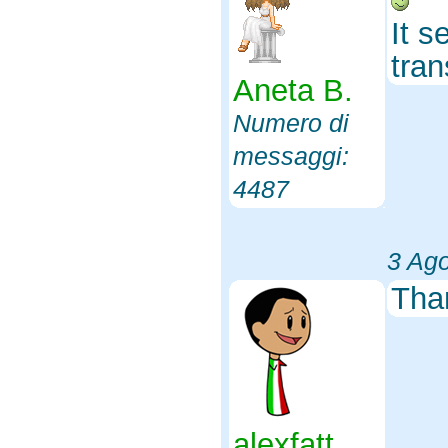
It s
tran
Aneta B.
Numero di
messaggi:
4487
3 Ag
Tha
alexfatt