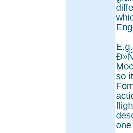
diff
whic
Engl
E.g
Ð»Ñ
Moon
so i
Form
acti
flig
desc
one 