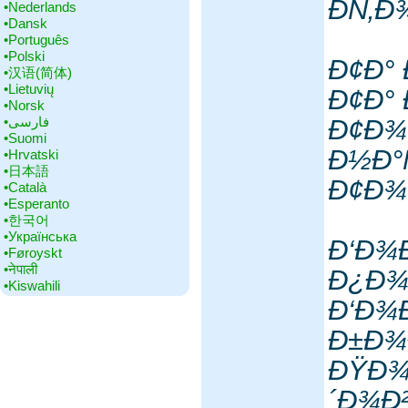
Ð­Ñ‚
•‎Nederlands
•‎Dansk
•‎Português
•‎Polski
Ð¢Ð°
•‎汉语(简体)
•‎Lietuvių
Ð¢Ð°
•‎Norsk
•‎فارسی
Ð¢Ð¾
•‎Suomi
Ð½Ð°
•‎Hrvatski
•‎日本語
Ð¢Ð¾
•‎Català
•‎Esperanto
•‎한국어
•‎Українська
Ð‘Ð¾
•‎Føroyskt
•‎नेपाली
Ð¿Ð¾
•‎Kiswahili
Ð‘Ð¾
Ð±Ð
ÐŸÐ¾
´Ð¾Ð