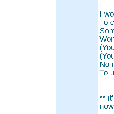
I wo
To 
Som
Won'
(You
(You
No 
To 
** i
now 