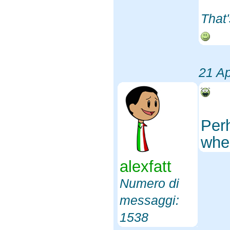
That'
21 Ap
Perh
whe
alexfatt
Numero di
messaggi:
1538