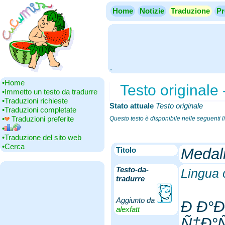
Home
Notizie
Traduzione
Pr
.
•‎Home
Testo originale
•‎Immetto un testo da tradurre
•‎Traduzioni richieste
Stato attuale
‎
Testo originale
•‎Traduzioni completate
•‎
Traduzioni preferite
Questo testo è disponibile nelle seguenti 
•‎
•‎Traduzione del sito web
•‎Cerca
Medal
Titolo
Testo-da-
Lingua 
tradurre
Aggiunto da
Ð Ð°
alexfatt
Ñ‡Ð°Ñ