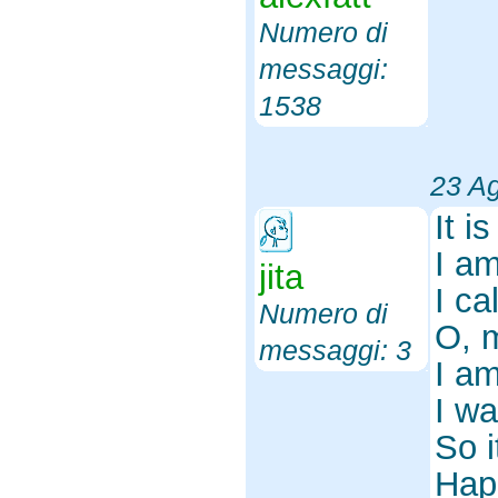
Numero di
messaggi:
1538
23 A
It i
I a
jita
I ca
Numero di
O, 
messaggi: 3
I a
I w
So i
Hap