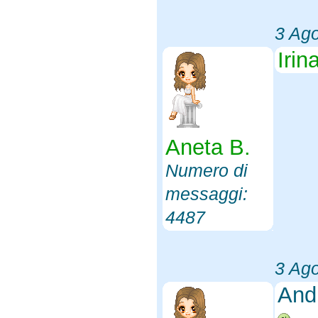
3 Ag
Irin
Aneta B.
Numero di
messaggi:
4487
3 Ag
An