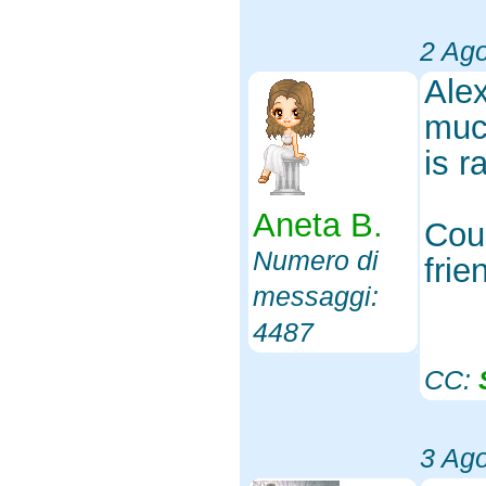
2 Ag
Alex
much
is r
Aneta B.
Coul
Numero di
fri
messaggi:
4487
CC:
3 Ag