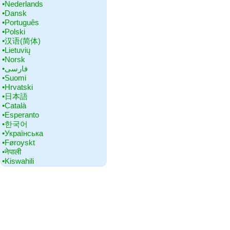
•‎Nederlands
•‎Dansk
•‎Português
•‎Polski
•‎汉语(简体)
•‎Lietuvių
•‎Norsk
•‎فارسی
•‎Suomi
•‎Hrvatski
•‎日本語
•‎Català
•‎Esperanto
•‎한국어
•‎Українська
•‎Føroyskt
•‎नेपाली
•‎Kiswahili