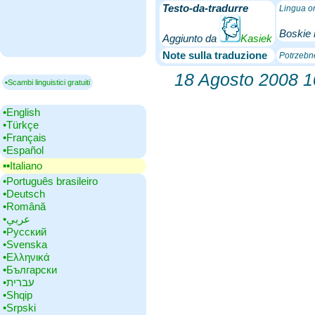
Testo-da-tradurre
Lingua or
Boskie 
Aggiunto da
Kasiek
Note sulla traduzione
Potrzebn
18 Agosto 2008 1
▪Scambi linguistici gratuiti
•‎English
•‎Türkçe
•‎Français
•‎Español
▪▪‎Italiano
•‎Português brasileiro
•‎Deutsch
•‎Română
•‎عربي
•‎Русский
•‎Svenska
•‎Ελληνικά
•‎Български
•‎עברית
•‎Shqip
•‎Srpski