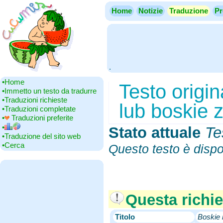
Home
Notizie
Traduzione
Pr
.
•‎Home
Testo origi
•‎Immetto un testo da tradurre
•‎Traduzioni richieste
lub boskie z
•‎Traduzioni completate
•‎
Traduzioni preferite
•‎
Stato attuale
‎
Te
•‎Traduzione del sito web
•‎Cerca
Questo testo è dispo
Questa richie
Titolo
Boskie 