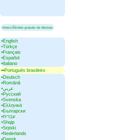
▪IntercÃ¢mbio gratuito de idiomas
•‎English
•‎Türkçe
•‎Français
•‎Español
•‎Italiano
▪▪‎Português brasileiro
•‎Deutsch
•‎Română
•‎عربي
•‎Русский
•‎Svenska
•‎Ελληνικά
•‎Български
•‎עברית
•‎Shqip
•‎Srpski
•‎Nederlands
•‎Dansk