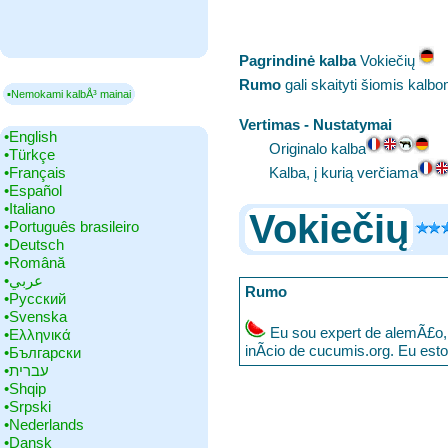
Pagrindinė kalba
‎Vokiečių
Rumo
gali skaityti šiomis kalb
▪Nemokami kalbÅ³ mainai
Vertimas - Nustatymai
•‎English
Originalo kalba
•‎Türkçe
•‎Français
Kalba, į kurią verčiama
•‎Español
•‎Italiano
Vokiečių
•‎Português brasileiro
•‎Deutsch
•‎Română
•‎عربي
Rumo
•‎Русский
•‎Svenska
Eu sou expert de alemÃ£o, 
•‎Ελληνικά
inÃ­cio de cucumis.org. Eu est
•‎Български
•‎עברית
•‎Shqip
•‎Srpski
•‎Nederlands
•‎Dansk