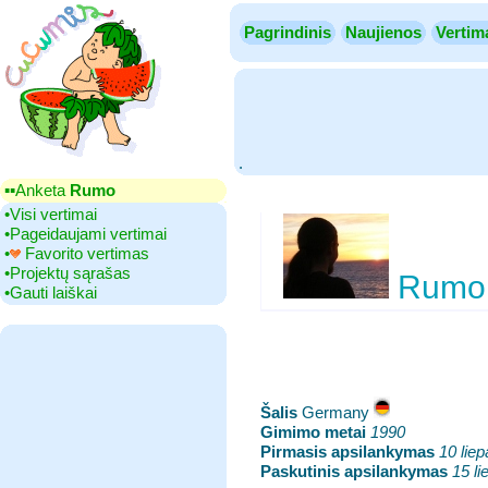
Pagrindinis
Naujienos
Vertim
.
▪▪‎Anketa
Rumo
•‎Visi vertimai
•‎Pageidaujami vertimai
•‎
Favorito vertimas
•‎Projektų sąrašas
Rumo
•‎Gauti laiškai
Šalis
‎Germany
Gimimo metai
‎
1990
Pirmasis apsilankymas
‎
10 lie
Paskutinis apsilankymas
‎
15 l