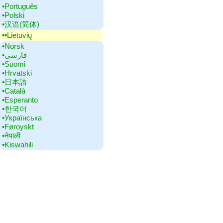
•‎Português
•‎Polski
•‎汉语(简体)
▪▪‎Lietuvių
•‎Norsk
•‎فارسی
•‎Suomi
•‎Hrvatski
•‎日本語
•‎Català
•‎Esperanto
•‎한국어
•‎Українська
•‎Føroyskt
•‎नेपाली
•‎Kiswahili