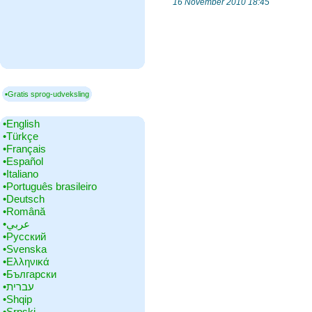
16 November 2010 18:45
▪Gratis sprog-udveksling
•‎English
•‎Türkçe
•‎Français
•‎Español
•‎Italiano
•‎Português brasileiro
•‎Deutsch
•‎Română
•‎عربي
•‎Русский
•‎Svenska
•‎Ελληνικά
•‎Български
•‎עברית
•‎Shqip
•‎Srpski