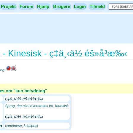
Projekt
Forum
Hjælp
Brugere
Login
Tilmeld
t - Kinesisk - ç‡ä¸‹ä½ éš»å³æ‰‹
rog:
es om "kun betydning".
ç‡ä¸‹ä½ éš»å³æ‰‹
Sprog, der skal oversættes fra: Kinesisk
ç‡ä¸‹ä½ éš»å³æ‰‹
n
cantonese, I suspect