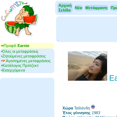
Αρχική
Νέα
Μετάφραση
Πρ
Σελίδα
.
▪▪‎Προφίλ
Earnie
•‎Όλες οι μεταφράσεις
•‎Ζητούμενες μεταφράσεις
•‎
Αγαπημένες μεταφράσεις
•‎Κατάλογος Πρότζεκτ
•‎Εισερχόμενα
Ea
Χώρα
‎Ταϊλάνδη
Έτος γέννησης
‎
1983