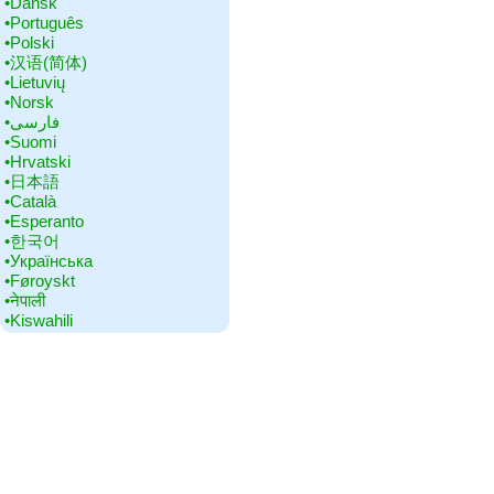
•‎Dansk
•‎Português
•‎Polski
•‎汉语(简体)
•‎Lietuvių
•‎Norsk
•‎فارسی
•‎Suomi
•‎Hrvatski
•‎日本語
•‎Català
•‎Esperanto
•‎한국어
•‎Українська
•‎Føroyskt
•‎नेपाली
•‎Kiswahili