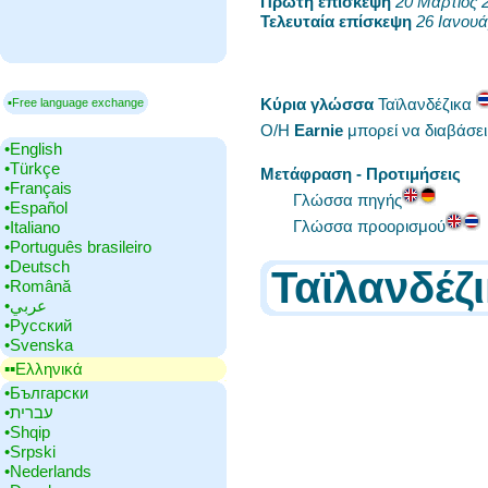
Πρώτη επίσκεψη
‎
20 Μάρτιος 
Τελευταία επίσκεψη
‎
26 Ιανουά
Κύρια γλώσσα
‎Ταϊλανδέζικα
▪Free language exchange
Ο/Η
Earnie
μπορεί να διαβάσε
•‎English
•‎Türkçe
Μετάφραση - Προτιμήσεις
•‎Français
Γλώσσα πηγής
•‎Español
Γλώσσα προορισμού
•‎Italiano
•‎Português brasileiro
•‎Deutsch
Ταϊλανδέζ
•‎Română
•‎عربي
•‎Русский
•‎Svenska
▪▪‎Ελληνικά
•‎Български
•‎עברית
•‎Shqip
•‎Srpski
•‎Nederlands