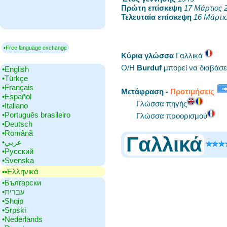
Πρώτη επίσκεψη
‎
17 Μάρτιος 
Τελευταία επίσκεψη
‎
16 Μάρτιο
▪Free language exchange
Κύρια γλώσσα
‎Γαλλικά
Ο/Η
Burduf
μπορεί να διαβάσε
•‎English
•‎Türkçe
•‎Français
Μετάφραση -
Προτιμήσεις
•‎Español
Γλώσσα πηγής
•‎Italiano
•‎Português brasileiro
Γλώσσα προορισμού
•‎Deutsch
•‎Română
Γαλλικά
•‎عربي
•‎Русский
•‎Svenska
▪▪‎Ελληνικά
•‎Български
•‎עברית
•‎Shqip
•‎Srpski
•‎Nederlands