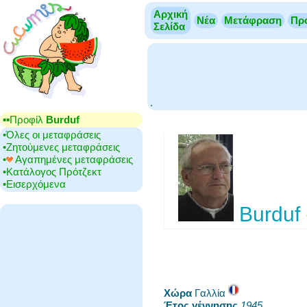
Αρχική
Νέα
Μετάφραση
Πρ
Σελίδα
.
▪▪‎Προφίλ
Burduf
•‎Όλες οι μεταφράσεις
•‎Ζητούμενες μεταφράσεις
•‎
Αγαπημένες μεταφράσεις
•‎Κατάλογος Πρότζεκτ
•‎Εισερχόμενα
Burduf
Χώρα
‎Γαλλία
Έτος γέννησης
‎
1945