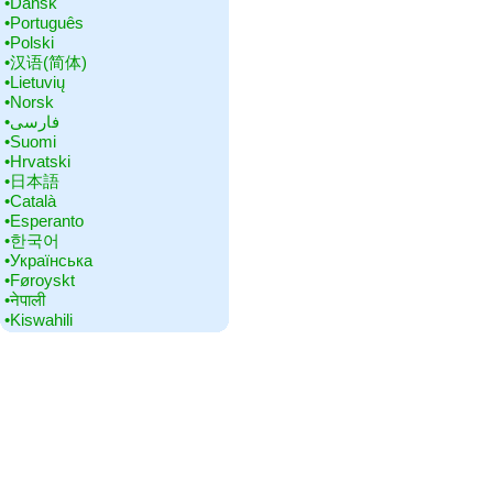
•‎Dansk
•‎Português
•‎Polski
•‎汉语(简体)
•‎Lietuvių
•‎Norsk
•‎فارسی
•‎Suomi
•‎Hrvatski
•‎日本語
•‎Català
•‎Esperanto
•‎한국어
•‎Українська
•‎Føroyskt
•‎नेपाली
•‎Kiswahili