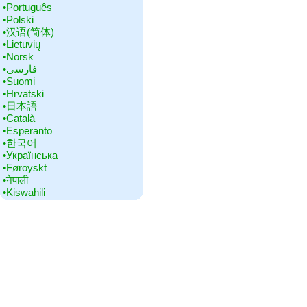
•‎Português
•‎Polski
•‎汉语(简体)
•‎Lietuvių
•‎Norsk
•‎فارسی
•‎Suomi
•‎Hrvatski
•‎日本語
•‎Català
•‎Esperanto
•‎한국어
•‎Українська
•‎Føroyskt
•‎नेपाली
•‎Kiswahili