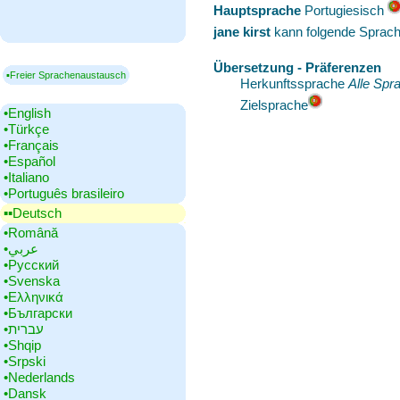
Hauptsprache
‎Portugiesisch
jane kirst
kann folgende Sprach
Übersetzung - Präferenzen
▪Freier Sprachenaustausch
Herkunftssprache
Alle Spr
Zielsprache
•‎English
•‎Türkçe
•‎Français
•‎Español
•‎Italiano
•‎Português brasileiro
▪▪‎Deutsch
•‎Română
•‎عربي
•‎Русский
•‎Svenska
•‎Ελληνικά
•‎Български
•‎עברית
•‎Shqip
•‎Srpski
•‎Nederlands
•‎Dansk