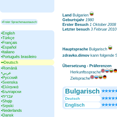
Land
‎Bulgarien
Geburtsjahr
‎
1980
▪Freier Sprachenaustausch
Erster Besuch
‎
1 Oktober 2008
Letzter besuch
‎
3 Februar 2010
•‎English
•‎Türkçe
•‎Français
•‎Español
Hauptsprache
‎Bulgarisch
•‎Italiano
zdravko.dimov
kann folgende 
•‎Português brasileiro
▪▪‎Deutsch
Übersetzung - Präferenzen
•‎Română
Herkunftssprache
•‎عربي
•‎Русский
Zielsprache
•‎Svenska
•‎Ελληνικά
Bulgarisch
•‎Български
•‎עברית
Deutsch
•‎Shqip
Englisch
•‎Srpski
•‎Nederlands
•‎Dansk