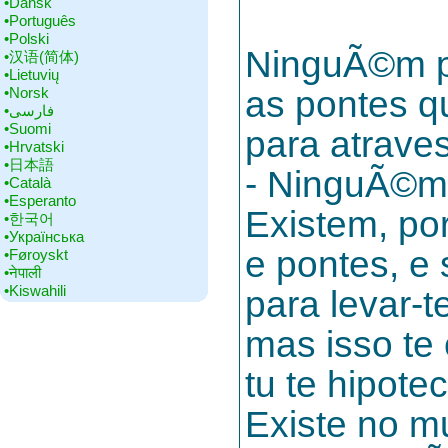
•‎Dansk
•‎Português
•‎Polski
NinguÃ©m po
•‎汉语(简体)
•‎Lietuvių
•‎Norsk
as pontes q
•‎فارسی
•‎Suomi
para atraves
•‎Hrvatski
•‎日本語
- NinguÃ©m, 
•‎Català
•‎Esperanto
Existem, po
•‎한국어
•‎Українська
e pontes, e
•‎Føroyskt
•‎नेपाली
•‎Kiswahili
para levar-t
mas isso te 
tu te hipote
Existe no 