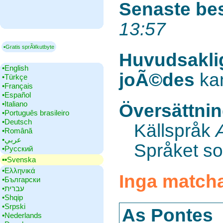
Senaste be
13:57
▪Gratis sprÃ¥kutbyte
Huvudsakli
•‎English
joÃ©des
kan
•‎Türkçe
•‎Français
•‎Español
•‎Italiano
Översättnin
•‎Português brasileiro
•‎Deutsch
Källspråk
•‎Română
•‎عربي
Språket som
•‎Русский
▪▪‎Svenska
•‎Ελληνικά
Inga matcha
•‎Български
•‎עברית
•‎Shqip
•‎Srpski
As Pontes
•‎Nederlands