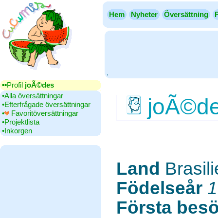
Hem
Nyheter
Översättning
.
▪▪‎Profil
joÃ©des
•‎Alla översättningar
joÃ©d
•‎Efterfrågade översättningar
•‎
Favoritöversättningar
•‎Projektlista
•‎Inkorgen
Land
‎Brasil
Födelseår
‎
1
Första bes