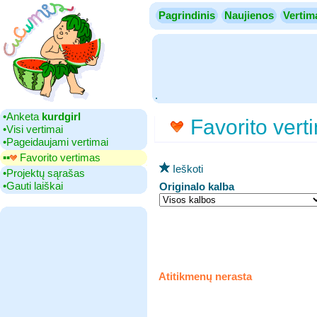
Pagrindinis
Naujienos
Vertim
.
•‎Anketa
kurdgirl
Favorito vert
•‎Visi vertimai
•‎Pageidaujami vertimai
▪▪‎
Favorito vertimas
Ieškoti
•‎Projektų sąrašas
•‎Gauti laiškai
Originalo kalba
Atitikmenų nerasta