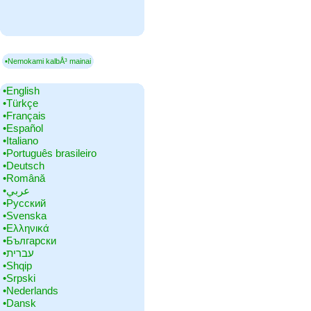
▪Nemokami kalbÅ³ mainai
•‎English
•‎Türkçe
•‎Français
•‎Español
•‎Italiano
•‎Português brasileiro
•‎Deutsch
•‎Română
•‎عربي
•‎Русский
•‎Svenska
•‎Ελληνικά
•‎Български
•‎עברית
•‎Shqip
•‎Srpski
•‎Nederlands
•‎Dansk