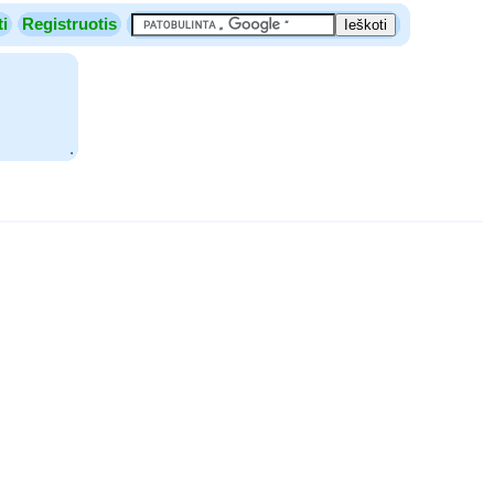
ti
Registruotis
.