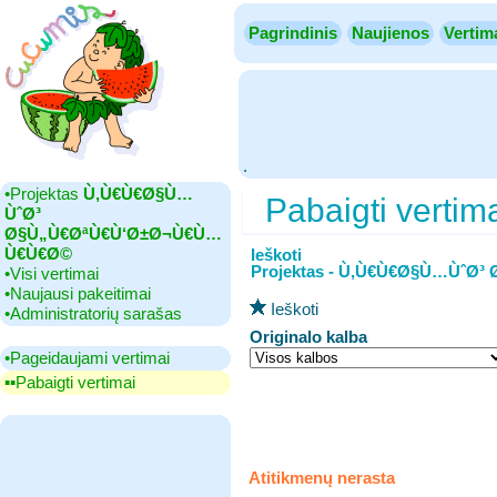
Pagrindinis
Naujienos
Vertim
.
•‎Projektas
Ù‚Ù€Ù€Ø§Ù…
Pabaigti vertim
ÙˆØ³
Ø§Ù„Ù€ØªÙ€Ù‘Ø±Ø¬Ù€Ù…
Ù€Ù€Ø©
Ieškoti
Projektas - Ù‚Ù€Ù€Ø§Ù…Ùˆ
•‎Visi vertimai
•‎Naujausi pakeitimai
Ieškoti
•‎Administratorių sarašas
Originalo kalba
•‎Pageidaujami vertimai
▪▪‎Pabaigti vertimai
Atitikmenų nerasta