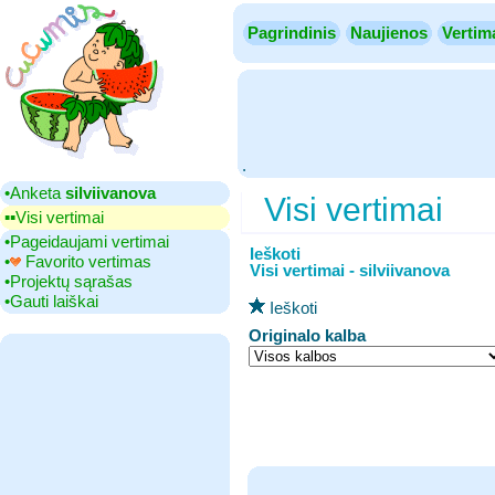
Pagrindinis
Naujienos
Vertim
.
•‎Anketa
silviivanova
Visi vertimai
▪▪‎Visi vertimai
•‎Pageidaujami vertimai
Ieškoti
•‎
Favorito vertimas
Visi vertimai - silviivanova
•‎Projektų sąrašas
•‎Gauti laiškai
Ieškoti
Originalo kalba