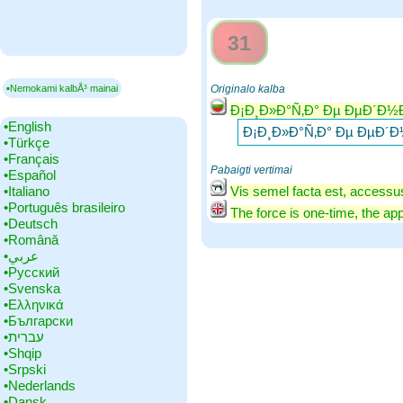
31
▪Nemokami kalbÅ³ mainai
Originalo kalba
Ð¡Ð¸Ð»Ð°Ñ‚Ð° Ðµ ÐµÐ´Ð
•‎English
Ð¡Ð¸Ð»Ð°Ñ‚Ð° Ðµ ÐµÐ
•‎Türkçe
•‎Français
Pabaigti vertimai
•‎Español
•‎Italiano
Vis semel facta est, accessu
•‎Português brasileiro
The force is one-time, the app
•‎Deutsch
•‎Română
•‎عربي
•‎Русский
•‎Svenska
•‎Ελληνικά
•‎Български
•‎עברית
•‎Shqip
•‎Srpski
•‎Nederlands
•‎Dansk