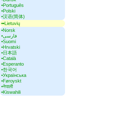
•‎Português
•‎Polski
•‎汉语(简体)
▪▪‎Lietuvių
•‎Norsk
•‎فارسی
•‎Suomi
•‎Hrvatski
•‎日本語
•‎Català
•‎Esperanto
•‎한국어
•‎Українська
•‎Føroyskt
•‎नेपाली
•‎Kiswahili