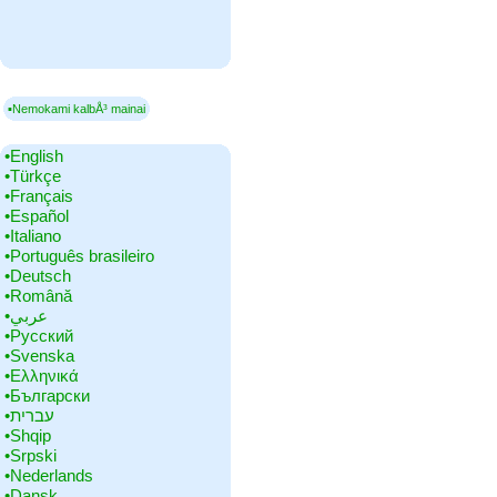
▪Nemokami kalbÅ³ mainai
•‎English
•‎Türkçe
•‎Français
•‎Español
•‎Italiano
•‎Português brasileiro
•‎Deutsch
•‎Română
•‎عربي
•‎Русский
•‎Svenska
•‎Ελληνικά
•‎Български
•‎עברית
•‎Shqip
•‎Srpski
•‎Nederlands
•‎Dansk