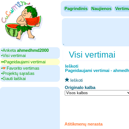
Pagrindinis
Naujienos
Vertim
.
•‎Anketa
ahmedhmd2000
Visi vertimai
•‎Visi vertimai
▪▪‎Pageidaujami vertimai
Ieškoti
•‎
Favorito vertimas
Pageidaujami vertimai - ahme
•‎Projektų sąrašas
•‎Gauti laiškai
Ieškoti
Originalo kalba
Atitikmenų nerasta