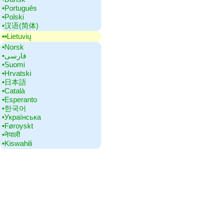
•‎Português
•‎Polski
•‎汉语(简体)
▪▪‎Lietuvių
•‎Norsk
•‎فارسی
•‎Suomi
•‎Hrvatski
•‎日本語
•‎Català
•‎Esperanto
•‎한국어
•‎Українська
•‎Føroyskt
•‎नेपाली
•‎Kiswahili