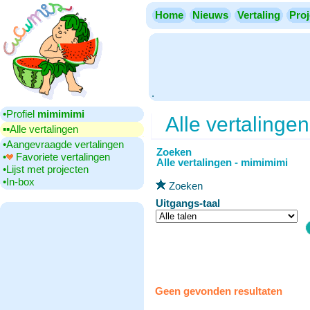
Home
Nieuws
Vertaling
Proj
.
•‎Profiel
mimimimi
Alle vertalingen
▪▪‎Alle vertalingen
•‎Aangevraagde vertalingen
Zoeken
•‎
Favoriete vertalingen
Alle vertalingen - mimimimi
•‎Lijst met projecten
•‎In-box
Zoeken
Uitgangs-taal
Geen gevonden resultaten