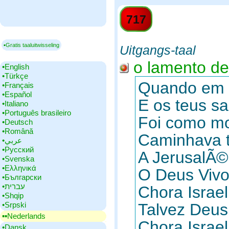
717
▪Gratis taaluitwisseling
Uitgangs-taal
o lamento de 
•‎English
•‎Türkçe
Quando em c
•‎Français
•‎Español
E os teus s
•‎Italiano
•‎Português brasileiro
Foi como mo
•‎Deutsch
•‎Română
Caminhava t
•‎عربي
•‎Русский
A JerusalÃ©
•‎Svenska
•‎Ελληνικά
O Deus Vivo
•‎Български
•‎עברית
Chora Israe
•‎Shqip
•‎Srpski
Talvez Deus
▪▪‎Nederlands
Chora Israel
•‎Dansk