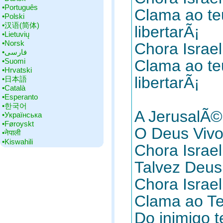
•‎Português
Clama ao teu
•‎Polski
•‎汉语(简体)
libertarÃ¡
•‎Lietuvių
•‎Norsk
Chora Israel
•‎فارسی
•‎Suomi
Clama ao teu
•‎Hrvatski
libertarÃ¡
•‎日本語
•‎Català
•‎Esperanto
•‎한국어
A JerusalÃ©
•‎Українська
•‎Føroyskt
O Deus Vivo
•‎नेपाली
•‎Kiswahili
Chora Israe
Talvez Deus
Chora Israel
Clama ao Te
Do inimigo te