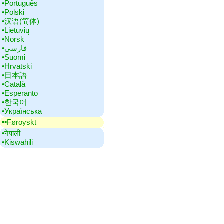
•‎Português
•‎Polski
•‎汉语(简体)
•‎Lietuvių
•‎Norsk
•‎فارسی
•‎Suomi
•‎Hrvatski
•‎日本語
•‎Català
•‎Esperanto
•‎한국어
•‎Українська
▪▪‎Føroyskt
•‎नेपाली
•‎Kiswahili