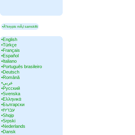
▪Ã“keypis mÃ¡l samskifti
•‎English
•‎Türkçe
•‎Français
•‎Español
•‎Italiano
•‎Português brasileiro
•‎Deutsch
•‎Română
•‎عربي
•‎Русский
•‎Svenska
•‎Ελληνικά
•‎Български
•‎עברית
•‎Shqip
•‎Srpski
•‎Nederlands
•‎Dansk