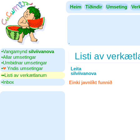
Heim
Tíðindir
Umseting
Ver
.
•‎Vangamynd
silviivanova
Listi av verkæt
•‎Allar umsetingar
•‎Umbidnar umsetingar
•‎
Yndis umsetingar
Leita
silviivanova
▪▪‎Listi av verkætlanum
•‎Inbox
Einki javnlíkt funnið