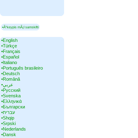
▪Ã“keypis mÃ¡l samskifti
•‎English
•‎Türkçe
•‎Français
•‎Español
•‎Italiano
•‎Português brasileiro
•‎Deutsch
•‎Română
•‎عربي
•‎Русский
•‎Svenska
•‎Ελληνικά
•‎Български
•‎עברית
•‎Shqip
•‎Srpski
•‎Nederlands
•‎Dansk