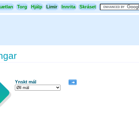
kætlan
Torg
Hjálp
Limir
Innrita
Skráset
ngar
Ynskt mál