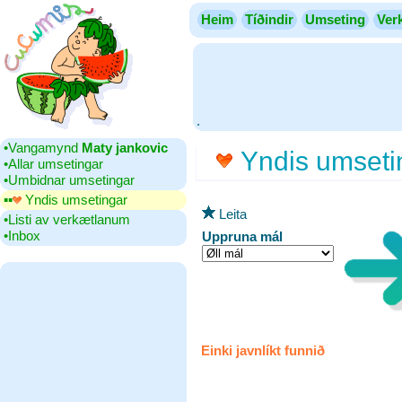
Heim
Tíðindir
Umseting
Ver
.
•‎Vangamynd
Maty jankovic
Yndis umseti
•‎Allar umsetingar
•‎Umbidnar umsetingar
▪▪‎
Yndis umsetingar
Leita
•‎Listi av verkætlanum
•‎Inbox
Uppruna mál
Einki javnlíkt funnið