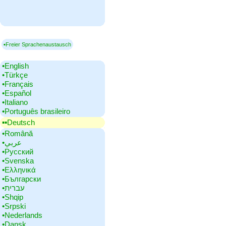
▪Freier Sprachenaustausch
•‎English
•‎Türkçe
•‎Français
•‎Español
•‎Italiano
•‎Português brasileiro
▪▪‎Deutsch
•‎Română
•‎عربي
•‎Русский
•‎Svenska
•‎Ελληνικά
•‎Български
•‎עברית
•‎Shqip
•‎Srpski
•‎Nederlands
•‎Dansk