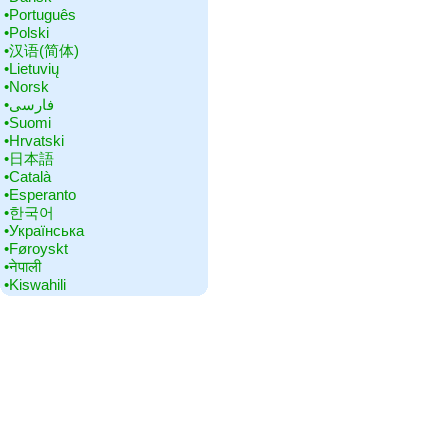
•‎Português
•‎Polski
•‎汉语(简体)
•‎Lietuvių
•‎Norsk
•‎فارسی
•‎Suomi
•‎Hrvatski
•‎日本語
•‎Català
•‎Esperanto
•‎한국어
•‎Українська
•‎Føroyskt
•‎नेपाली
•‎Kiswahili