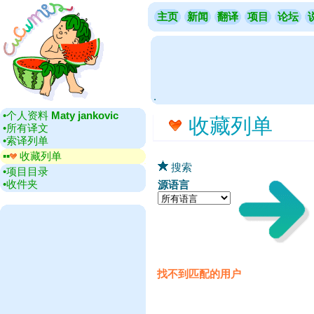
主页
新闻
翻译
项目
论坛
.
•‎个人资料
Maty jankovic
收藏列单
•‎所有译文
•‎索译列单
▪▪‎
收藏列单
搜索
•‎项目目录
•‎收件夹
源语言
找不到匹配的用户