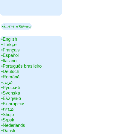
▪å…è´¹è¯­è¨€äº¤æµ
•‎English
•‎Türkçe
•‎Français
•‎Español
•‎Italiano
•‎Português brasileiro
•‎Deutsch
•‎Română
•‎عربي
•‎Русский
•‎Svenska
•‎Ελληνικά
•‎Български
•‎עברית
•‎Shqip
•‎Srpski
•‎Nederlands
•‎Dansk