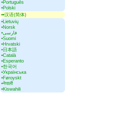
•‎Português
•‎Polski
▪▪‎汉语(简体)
•‎Lietuvių
•‎Norsk
•‎فارسی
•‎Suomi
•‎Hrvatski
•‎日本語
•‎Català
•‎Esperanto
•‎한국어
•‎Українська
•‎Føroyskt
•‎नेपाली
•‎Kiswahili