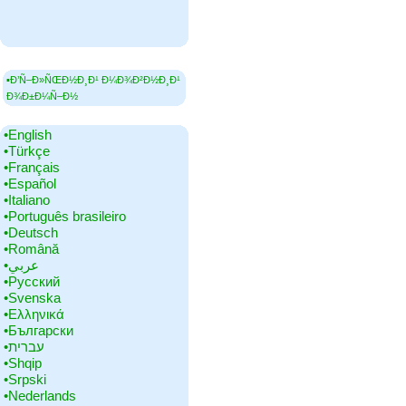
▪Ð’Ñ–Ð»ÑŒÐ½Ð¸Ð¹ Ð¼Ð¾Ð²Ð½Ð¸Ð¹
Ð¾Ð±Ð¼Ñ–Ð½
•‎English
•‎Türkçe
•‎Français
•‎Español
•‎Italiano
•‎Português brasileiro
•‎Deutsch
•‎Română
•‎عربي
•‎Русский
•‎Svenska
•‎Ελληνικά
•‎Български
•‎עברית
•‎Shqip
•‎Srpski
•‎Nederlands