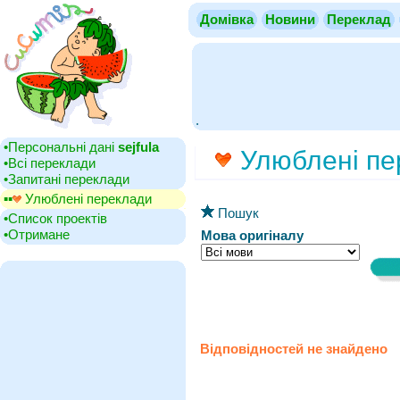
Домівка
Новини
Переклад
.
•‎Персональні дані
sejfula
Улюблені пе
•‎Всі переклади
•‎Запитані переклади
▪▪‎
Улюблені переклади
Пошук
•‎Список проектів
•‎Отримане
Мова оригіналу
Відповідностей не знайдено