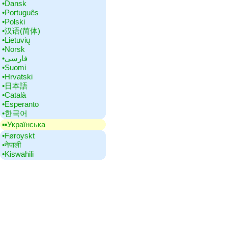
•‎Dansk
•‎Português
•‎Polski
•‎汉语(简体)
•‎Lietuvių
•‎Norsk
•‎فارسی
•‎Suomi
•‎Hrvatski
•‎日本語
•‎Català
•‎Esperanto
•‎한국어
▪▪‎Українська
•‎Føroyskt
•‎नेपाली
•‎Kiswahili