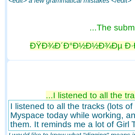
<edit> a few grammatical mistakes </edit>
- ÐŸÐ¾Ð´Ð°Ð½Ð½Ð¾Ðµ Ð·
I listened to all the tra
I listened to all the tracks (lots o
Myspace today while working, and
them. It reminds me a lot of Girl 