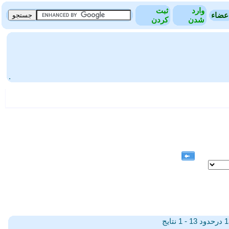
وارد
ثبت
عضاء
شدن
کردن
.
13 - 1 نتایج