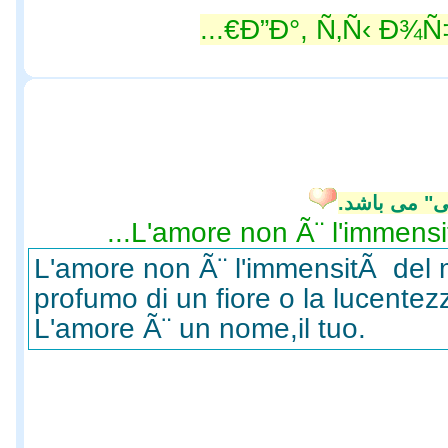
Ð”Ð°, Ñ‚Ñ‹ Ð¾Ñ
ی" می باشد
L'amore non Ã¨ l'immensitÃ
L'amore non Ã¨ l'immensitÃ del m
profumo di un fiore o la lucentezz
L'amore Ã¨ un nome,il tuo.