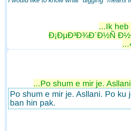
I would like to know what "digging" means in
Ik heb 
Ð¡ÐµÐ³Ð¾Ð´Ð½Ñ Ð½
Po shum e mir je. Asllani.
Po shum e mir je. Asllani. Po ku 
ban hin pak.