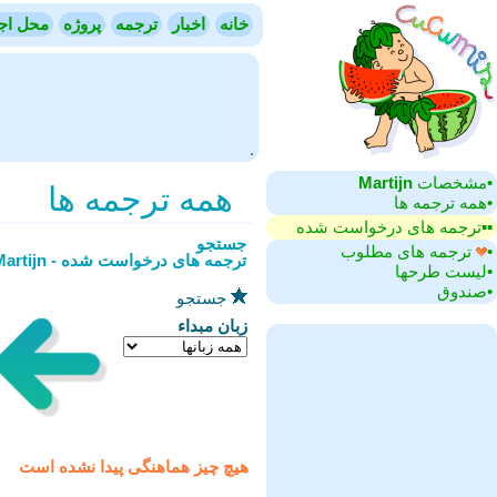
خانه
اخبار
ترجمه
پروژه
محل اج
.
Martijn
•‏مشخصات
همه ترجمه ها
•‏همه ترجمه ها
▪▪‏ترجمه های درخواست شده
جستجو
•‏
ترجمه های مطلوب
ترجمه های درخواست شده - Martijn
•‏لیست طرحها
•‏صندوق
جستجو
زبان مبداء
هیچ چیز هماهنگی پیدا نشده است