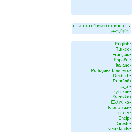
▪Ù…Ø±Ø§ÙˆØ¯Ù‡ Ø²Ø¨Ø§Ù†ÛŒ Ù…
Ø¬Ø§Ù†ÛŒ
•‏English
•‏Türkçe
•‏Français
•‏Español
•‏Italiano
•‏Português brasileiro
•‏Deutsch
•‏Română
•‏عربي
•‏Русский
•‏Svenska
•‏Ελληνικά
•‏Български
•‏עברית
•‏Shqip
•‏Srpski
•‏Nederlands