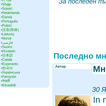
За последен п
•‎Shqip
•‎Srpski
•‎Nederlands
•‎Dansk
•‎Português
•‎Polski
•‎汉语(简体)
•‎Lietuvių
•‎Norsk
•‎فارسی
•‎Suomi
•‎Hrvatski
Последно м
•‎日本語
•‎Català
•‎Esperanto
Мн
Автор
•‎한국어
•‎Українська
•‎Føroyskt
•‎नेपाली
•‎Kiswahili
30 Я
In 