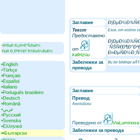
Заглавие
Ð¦ÐµÐ½Ð¾Ñ€Ð
Текст
Език, от който с
Предоставено
Ð¦ÐµÐ½Ð¾Ñ€Ð
▪Ð‘ÐµÐ·Ð¿Ð»Ð°Ñ‚ÐµÐ½
´ÑŠÑ€Ð¶Ð°Ð²
от
ÐµÐ·Ð¸ÐºÐ¾Ð² Ð¾Ð±Ð¼ÐµÐ½
Ð»ÐµÑÐ½Ð¸Ñ‡
kafetzou
Забележки за
Bu bir bildirge a
•‎English
превода
•‎Türkçe
•‎Français
•‎Español
•‎Italiano
Заглавие
•‎Português brasileiro
•‎Deutsch
Превод
•‎Română
Английски
•‎عربي
•‎Русский
•‎Svenska
Преведено от
ViaLuminosa
•‎Ελληνικά
Забележки за превода
▪▪‎Български
•‎עברית