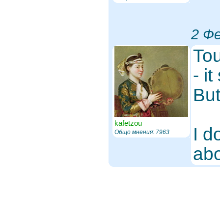
2 Фе
Tou
- i
But
kafetzou
I d
Общо мнения: 7963
abo