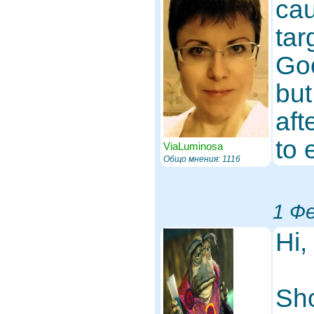
cau
tar
Goo
but
aft
to 
ViaLuminosa
Общо мнения: 1116
1 Фе
Hi,
Sho