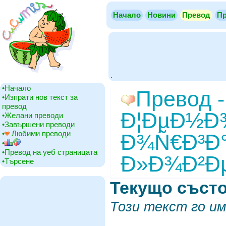
Начало
Новини
Превод
Пр
.
•‎Начало
Превод -
•‎Изпрати нов текст за
превод
Ð¦ÐµÐ½Ð¾
•‎Желани преводи
•‎Завършени преводи
•‎
Любими преводи
Ð¾Ñ€Ð³Ð
•‎
•‎Превод на уеб страницата
Ð»Ð¾Ð²Ðµ
•‎Търсене
Текущо съст
Този текст го им