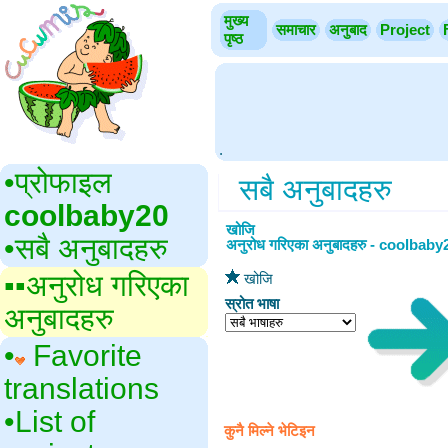
मुख्य
समाचार
अनुबाद
Project
पृष्ठ
.
•‎प्रोफाइल
सबै अनुबादहरु
coolbaby20
खोजि
•‎सबै अनुबादहरु
अनुरोध गरिएका अनुबादहरु - coolbaby
▪▪‎अनुरोध गरिएका
खोजि
स्रोत भाषा
अनुबादहरु
•‎
Favorite
translations
•‎List of
कुनै मिल्ने भेटिइन