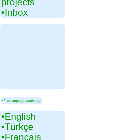
projects
•‎Inbox
▪Free language exchange
•‎English
•‎Türkçe
•‎Français