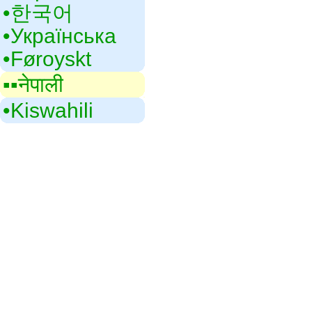
•‎한국어
•‎Українська
•‎Føroyskt
▪▪‎नेपाली
•‎Kiswahili