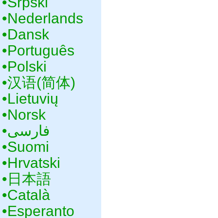
•‎Srpski
•‎Nederlands
•‎Dansk
•‎Português
•‎Polski
•‎汉语(简体)
•‎Lietuvių
•‎Norsk
•‎فارسی
•‎Suomi
•‎Hrvatski
•‎日本語
•‎Català
•‎Esperanto