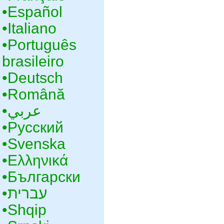
•‎Español
•‎Italiano
•‎Português
brasileiro
•‎Deutsch
•‎Română
•‎عربي
•‎Русский
•‎Svenska
•‎Ελληνικά
•‎Български
•‎עברית
•‎Shqip