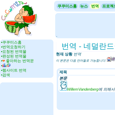
쿠쿠미스홈
뉴스
번역
프로젝
.
•‎쿠쿠미스홈
번역 - 네덜란드어-프리
•‎번역요청하기
•‎요청된 번역물
현재 상황
‎
번역
•‎완성된 번역물
•‎
좋아하는 번역문
이 본문은 다음 언어들로 가능합니다:
•‎
•‎웹사이트 번역
제목
•‎검색
본문
WillemVandenberg
에 의해서