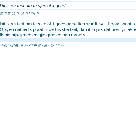
Dit is yn test om te sjen of it goed...
번역될 언어: 프리지아어
Dit is yn test om te sjen of it goed oersetten wurdt ny it Frysk, want i
Oja, en natuerlik praat ik de Fryske taal, dan it Frysk dat men yn â
Ik bin nijsgjirrich en gjin groeten oan mysels.
되었습니다 - 2008년 7월 6일 21:38