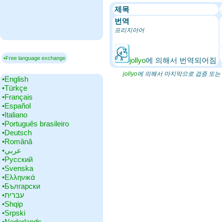
제목
번역
프리지아어
▪Free language exchange
jollyo
에 의해서 번역되어짐
jollyo
에 의해서 마지막으로 검증 또는 수정
•‎English
•‎Türkçe
•‎Français
•‎Español
•‎Italiano
•‎Português brasileiro
•‎Deutsch
•‎Română
•‎عربي
•‎Русский
•‎Svenska
•‎Ελληνικά
•‎Български
•‎עברית
•‎Shqip
•‎Srpski
•‎Nederlands