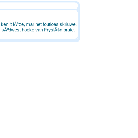
k ken it lÃªze, mar net foutloas skriuwe.
€˜e sÃºdwest hoeke van FryslÃ¢n prate.