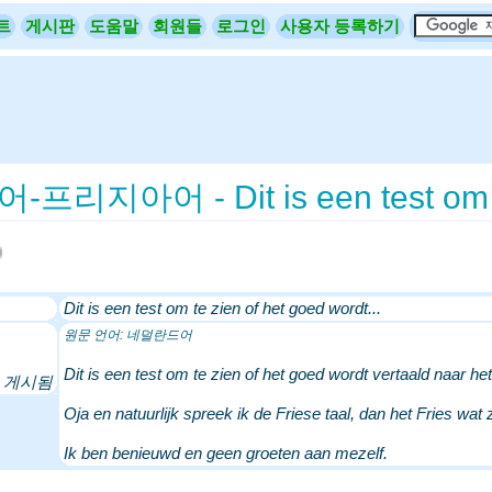
트
게시판
도움말
회원들
로그인
사용자 등록하기
지아어 - Dit is een test om te z
Dit is een test om te zien of het goed wordt...
원문 언어: 네덜란드어
Dit is een test om te zien of het goed wordt vertaald naar het
 게시됨
Oja en natuurlijk spreek ik de Friese taal, dan het Fries wa
Ik ben benieuwd en geen groeten aan mezelf.