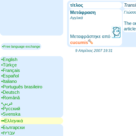
τίτλος
Transl
Μετάφραση
Γλώσσα
Αγγλικά
The or
articl
Μεταφράστηκε από
cucumis
▪Free language exchange
9 Απρίλιος 2007 19:31
•‎English
•‎Türkçe
•‎Français
•‎Español
•‎Italiano
•‎Português brasileiro
•‎Deutsch
•‎Română
•‎عربي
•‎Русский
•‎Svenska
▪▪‎Ελληνικά
•‎Български
•‎עברית