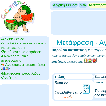
Αρχική Σελίδα
Νέα
Μετάφρα
.
•‎Αρχική Σελίδα
Μετάφραση - Αγγ
•‎Υποβάλλετε ένα νέο κείμενο
για μετάφραση
Παρούσα κατάσταση
‎
Μετάφρασ
•‎Ζητούμενες μεταφράσεις
•‎Ολοκληρωμένες
Αυτό το κείμενο είναι διαθέσιμο στις ακόλ
μεταφράσεις
Ζητούμενες μεταφράσεις:
•‎
Αγαπημένες μεταφράσεις
•‎
•‎Μετάφραση ιστοσελίδας
τίτλος
Transla
•‎Αναζήτηση
Κείμενο
Γλώσσα π
The ori
Υποβλήθηκε από
and the
cucumis