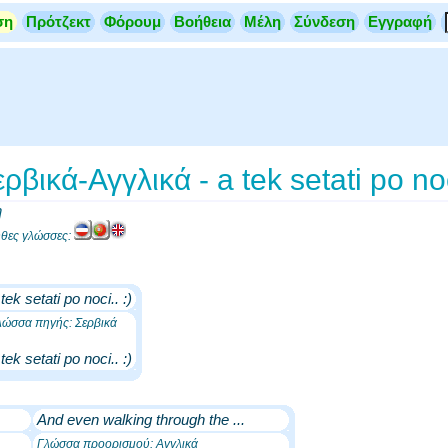
ση
Πρότζεκτ
Φόρουμ
Βοήθεια
Μέλη
Σύνδεση
Εγγραφή
βικά-Αγγλικά - a tek setati po noci
η
ουθες γλώσσες:
 tek setati po noci.. :)
λώσσα πηγής: Σερβικά
 tek setati po noci.. :)
And even walking through the ...
Γλώσσα προορισμού: Αγγλικά