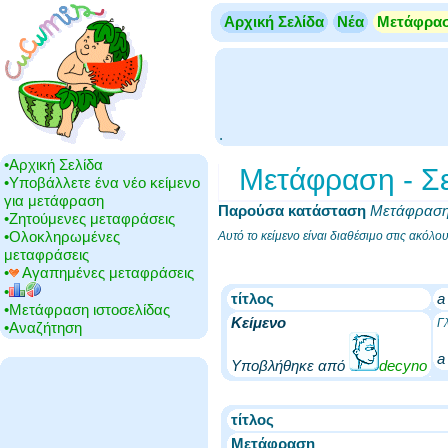
Αρχική Σελίδα
Νέα
Μετάφρα
.
•‎Αρχική Σελίδα
Μετάφραση - Σερ
•‎Υποβάλλετε ένα νέο κείμενο
για μετάφραση
Παρούσα κατάσταση
‎
Μετάφρασ
•‎Ζητούμενες μεταφράσεις
•‎Ολοκληρωμένες
Αυτό το κείμενο είναι διαθέσιμο στις ακόλ
μεταφράσεις
•‎
Αγαπημένες μεταφράσεις
•‎
τίτλος
a
•‎Μετάφραση ιστοσελίδας
Κείμενο
Γ
•‎Αναζήτηση
a
Υποβλήθηκε από
decyno
τίτλος
Μετάφραση