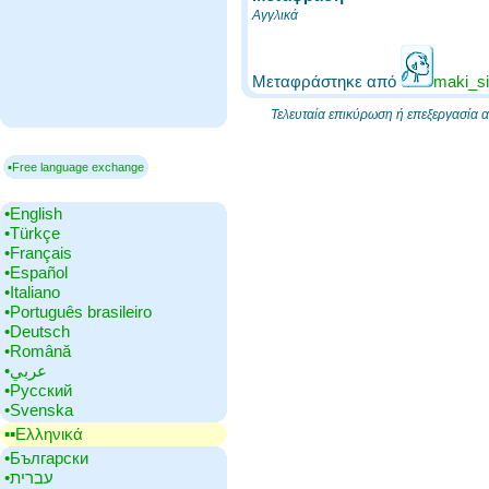
Αγγλικά
Μεταφράστηκε από
maki_si
Τελευταία επικύρωση ή επεξεργασία
▪Free language exchange
•‎English
•‎Türkçe
•‎Français
•‎Español
•‎Italiano
•‎Português brasileiro
•‎Deutsch
•‎Română
•‎عربي
•‎Русский
•‎Svenska
▪▪‎Ελληνικά
•‎Български
•‎עברית