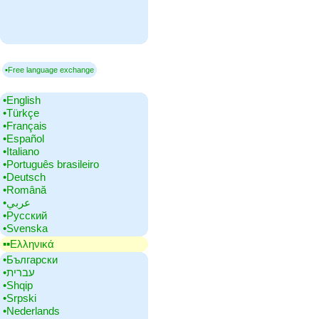
▪Free language exchange
•‎English
•‎Türkçe
•‎Français
•‎Español
•‎Italiano
•‎Português brasileiro
•‎Deutsch
•‎Română
•‎عربي
•‎Русский
•‎Svenska
▪▪‎Ελληνικά
•‎Български
•‎עברית
•‎Shqip
•‎Srpski
•‎Nederlands