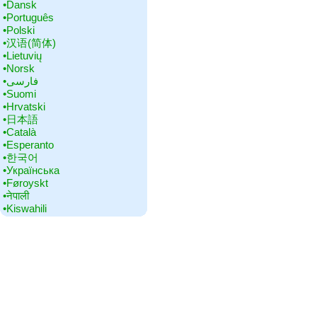
•‎Dansk
•‎Português
•‎Polski
•‎汉语(简体)
•‎Lietuvių
•‎Norsk
•‎فارسی
•‎Suomi
•‎Hrvatski
•‎日本語
•‎Català
•‎Esperanto
•‎한국어
•‎Українська
•‎Føroyskt
•‎नेपाली
•‎Kiswahili