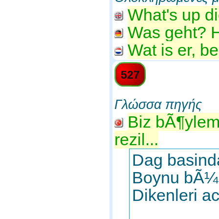
What's up d
Was geht? H
Wat is er, b
527
Γλώσσα πηγής
Biz bÃ¶yle
rezil...
Dag basinda
Boynu bÃ¼k
Dikenleri a