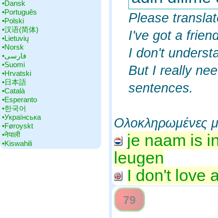
•‎Dansk
•‎Português
Please transla
•‎Polski
•‎汉语(简体)
I've got a fri
•‎Lietuvių
•‎Norsk
I don't underst
•‎فارسی
•‎Suomi
But I really ne
•‎Hrvatski
•‎日本語
sentences.
•‎Català
•‎Esperanto
•‎한국어
•‎Українська
Ολοκληρωμένες μ
•‎Føroyskt
•‎नेपाली
je naam is i
•‎Kiswahili
leugen
I don't love 
79