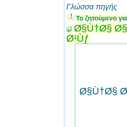
Γλώσσα πηγής
Το ζητούμενο γι
Ø§Ù†Ø§ Ø§
Ø¹Ùƒ
Ø§Ù†Ø§ Ø