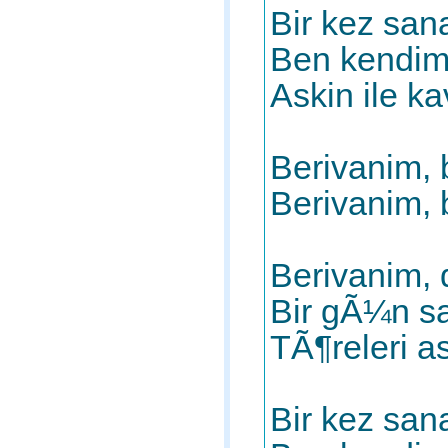
Bir kez san
Ben kendim
Askin ile k
Berivanim,
Berivanim, 
Berivanim, 
Bir gÃ¼n s
TÃ¶releri a
Bir kez san