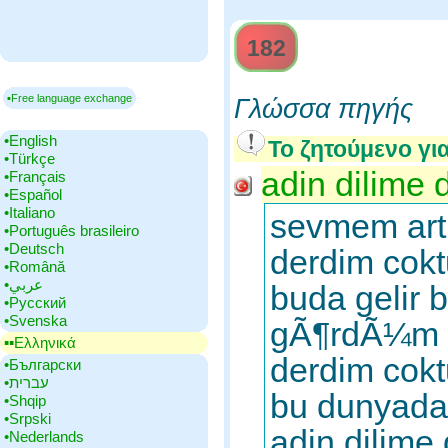
182
▪Free language exchange
Γλώσσα πηγής
•‎English
Το ζητούμενο γι
•‎Türkçe
adin dilime 
•‎Français
•‎Español
•‎Italiano
sevmem art
•‎Português brasileiro
•‎Deutsch
derdim cokt
•‎Română
•‎عربي
buda gelir
•‎Русский
•‎Svenska
gÃ¶rdÃ¼m 
▪▪‎Ελληνικά
derdim cokt
•‎Български
•‎עברית
bu dunyada
•‎Shqip
•‎Srpski
adin dilime
•‎Nederlands