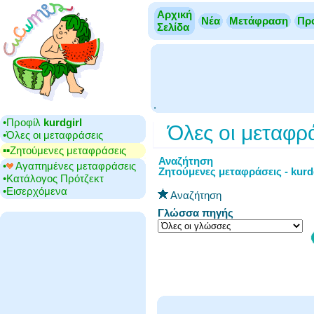
Αρχική
Νέα
Μετάφραση
Πρ
Σελίδα
.
•‎Προφίλ
kurdgirl
Όλες οι μεταφρ
•‎Όλες οι μεταφράσεις
▪▪‎Ζητούμενες μεταφράσεις
Αναζήτηση
•‎
Αγαπημένες μεταφράσεις
Ζητούμενες μεταφράσεις - kurdg
•‎Κατάλογος Πρότζεκτ
•‎Εισερχόμενα
Αναζήτηση
Γλώσσα πηγής