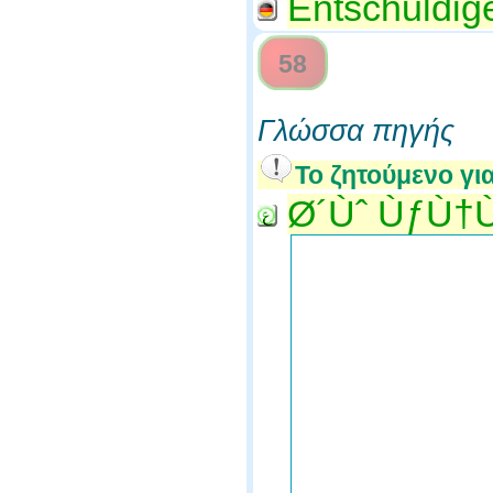
Entschuldige
58
Γλώσσα πηγής
Το ζητούμενο γι
Ø´Ùˆ ÙƒÙ†